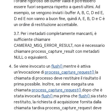
l'ordine rigoroso dei buffer validi e potrebbero
essere fuori sequenza rispetto a questi ultimi. Ad
esempio, se vengono inviati i buffer A, B, C, D ed E,
D ed E non vanno a buon fine, quindi A, E, B, D e C è
un ordine di restituzione accettabile.
3.7. Per i metadati completamente mancanti, è
sufficiente chiamare
CAMERA3_MSG_ERROR_RESULT, non è necessario
chiamare process_capture_result con metadati
NULL o equivalenti.
Se viene invocato un
flush()
mentre è attiva
un'invocazione di
process_capture_request()
la
chiamata di processo deve restituire il risultato il
prima possibile. Inoltre, se viene eseguita una
chiamata
process_capture_request()
dopo che è
stata invocata
flush()
ma prima che
flush()
sia stato
restituito, la richiesta di acquisizione fornita dalla
chiamata tardiva process_capture_request deve