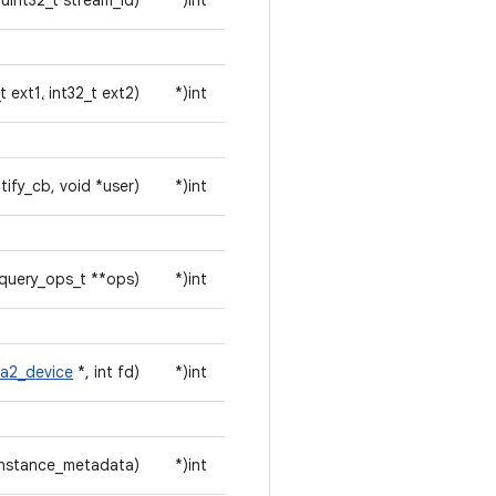
 uint32_t stream_id)
int(*
t ext1، int32_t ext2)
int(*
ify_cb, void *user)
int(*
query_ops_t **ops)
int(*
a2_device
*, int fd)
int(*
instance_metadata)
int(*