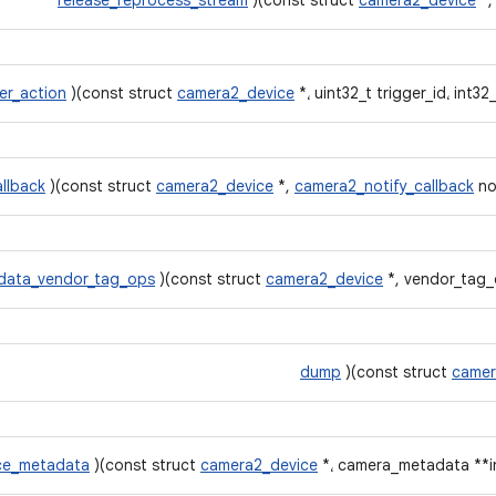
release_reprocess_stream
)(const struct
camera2_device
*,
ger_action
)(const struct
camera2_device
*، uint32_t trigger_id، int32_
allback
)(const struct
camera2_device
*,
camera2_notify_callback
not
data_vendor_tag_ops
)(const struct
camera2_device
*, vendor_tag_
dump
)(const struct
camer
ce_metadata
)(const struct
camera2_device
*، camera_metadata **