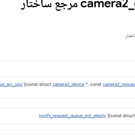
camera2
_
ue_src_ops
)(const struct
camera2_device
*, const
camera2_reques
notify_request_queue_not_empty
)(const struc