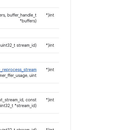
ers, buffer_handle_t
int(*
*buffers)
 uint32_t stream_id)
int(*
e_reprocess_stream
int(*
r_ffer_usage، uint)
ut_stream_id, const
int(*
nt32_t *stream_id)