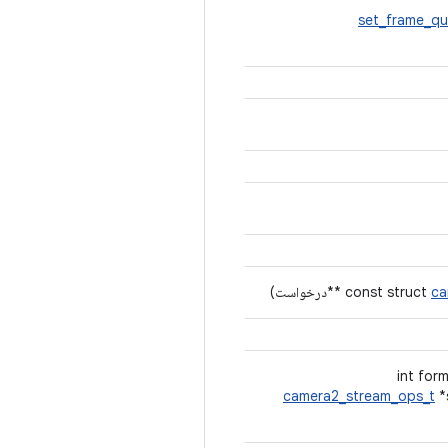
set_frame_q
ca
**درخواست)
camera2_stream_ops_t
*