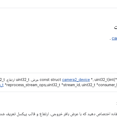
ت
.
ca
int(* 
*، uint32_t عرض، uint32_t ارتفاع، uint32_t فرمت، const
camera2_device
_t
*reprocess_stream_ops,uint32_t *stream_id، uint32_t *consumer_b
فاده اختصاص دهید که با عرض بافر خروجی، ارتفاع و قالب پیکسل تعریف ش