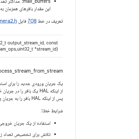
این مقدار بافرهای همزمان به
تعریف در خط
708
فایل
mera2.h
32_t output_stream_id, const
am_ops,uint32_t *stream_id)
rocess_stream_from_stream:
یک جریان ورودی جدید را برای است
از اینکه HAL یک بافر را
پس از اینکه HAL بافر را به جریان پردازش مجدد بازگرداند، برای استفاده مجدد به صف خروجی بازگردانده می شود.
شرایط خطا:
استفاده از یک جریان خروجی ب
تلاش برای تخصیص تعداد زی