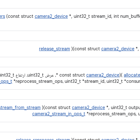
ers
(const struct
camera2_device
*, uint32_t stream_id, int num_buff
release_stream
)(const struct
camera2_device
*,
allocat
)(const struct
camera2_device
*، عرض uint32_t، ارتفاع uint32_t، فرمت uint32_t، const
_ops_t
*reprocess_stream_ops، uint32_t *stream_id، uint32_t *consume
stream_from_stream
)(const struct
camera2_device
*, uint32_t outp
camera2_stream_in_ops_t
*reprocess_stream_ops, ui