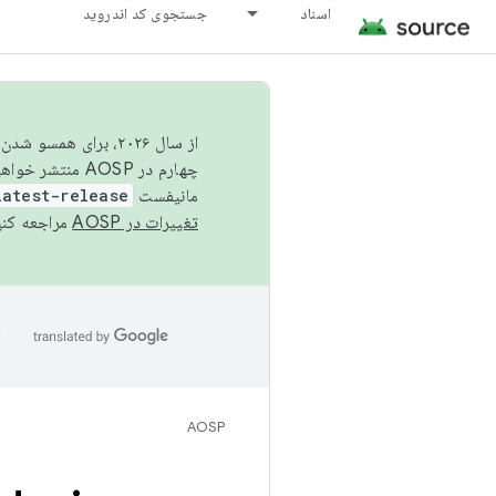
اسناد
جستجوی کد اندروید
از سال ۲۰۲۶، برای ه
چهارم در AOSP منتشر خواهیم کرد. برای ساخت و مشارکت در AOSP،
مانیفست
latest-release
تغییرات در AOSP
مراجعه کنی
ا
AOSP