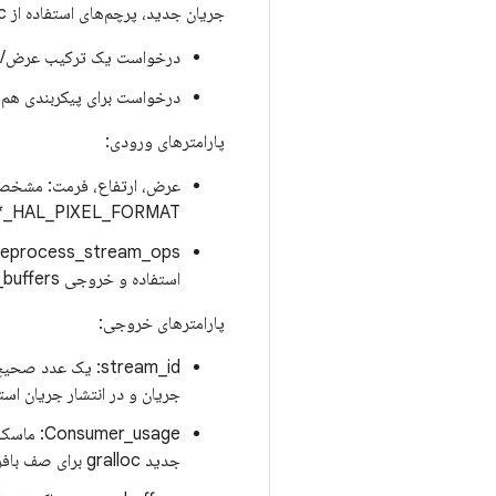
جریان جدید، پرچم‌های استفاده از gralloc و تعداد بافر قابل دستیابی همزمان مورد نیاز را برمی‌گرداند. شرایط خطا:
درخواست یک ترکیب عرض/ارتف
درخواست برای پیکربندی هم‌ز
پارامترهای ورودی:
عرض، ارتفاع، فرمت: مشخصات 
HAL_PIXEL_FORMAT_* باشد.
استفاده و خروجی max_buffers پیکربندی خواهد شد.
پارامترهای خروجی:
stream_id: یک عد
جریان و در انتشار جریان اس
جدید gralloc برای صف بافر جریان استفاده می شود.