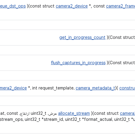
ueue_dst_ops
)(const struct
camera2_device
*, const
camera2_fram
get_in_progress_count
)(Const struc
flush_captures_in_progress
)(Const struc
mera2_device
*، int request_template،
camera_metadata_t
)(const struct
constru
allocate_stream
)(const struct
camera
stream_ops، uint32_t *stream_id، uint32_t *format_actual، uint32_t *