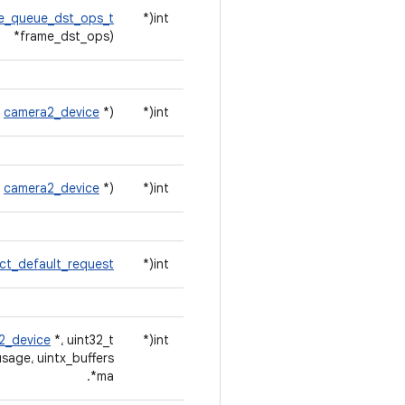
e_queue_dst_ops_t
int(*
*frame_dst_ops)
t
camera2_device
*)
int(*
t
camera2_device
*)
int(*
ct_default_request
int(*
int(*
*، uint32_t عرض، uint32_t ارتفاع، int format، const
2_device
usage، uintx_buffers
*ma.