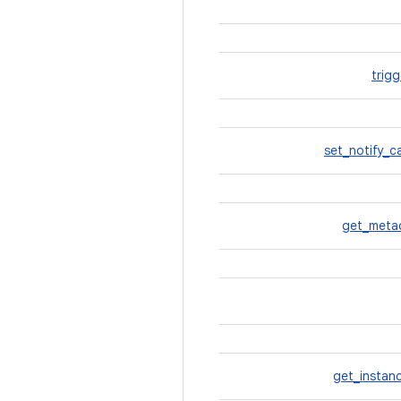
trig
set_notify_c
get_meta
get_instan