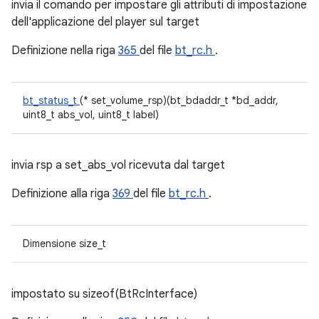
invia il comando per impostare gli attributi di impostazione
dell'applicazione del player sul target
Definizione nella riga
365
del file
bt_rc.h
.
bt_status_t
(* set_volume_rsp)(bt_bdaddr_t *bd_addr,
uint8_t abs_vol, uint8_t label)
invia rsp a set_abs_vol ricevuta dal target
Definizione alla riga
369
del file
bt_rc.h
.
Dimensione size_t
impostato su sizeof(BtRcInterface)