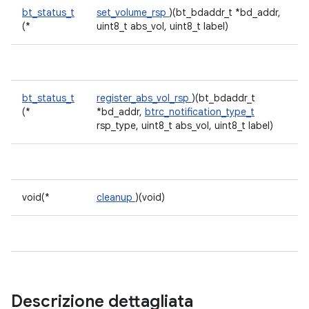
bt_status_t
set_volume_rsp
)(bt_bdaddr_t *bd_addr,
(*
uint8_t abs_vol, uint8_t label)
bt_status_t
register_abs_vol_rsp
)(bt_bdaddr_t
(*
*bd_addr,
btrc_notification_type_t
rsp_type, uint8_t abs_vol, uint8_t label)
void(*
cleanup
)(void)
Descrizione dettagliata