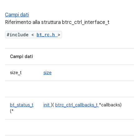
Campi dati
Riferimento alla struttura btrc_ctrl_interface_t
#include <
bt_rc.h
>
Campi dati
size_t
size
bt_status_t
init
)(
btrc_ctrl_callbacks_t
*callbacks)
(*