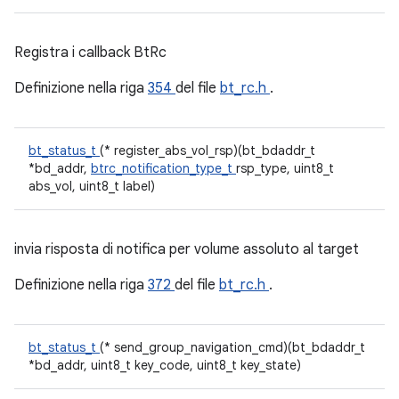
Registra i callback BtRc
Definizione nella riga
354
del file
bt_rc.h
.
bt_status_t
(* register_abs_vol_rsp)(bt_bdaddr_t
*bd_addr,
btrc_notification_type_t
rsp_type, uint8_t
abs_vol, uint8_t label)
invia risposta di notifica per volume assoluto al target
Definizione nella riga
372
del file
bt_rc.h
.
bt_status_t
(* send_group_navigation_cmd)(bt_bdaddr_t
*bd_addr, uint8_t key_code, uint8_t key_state)