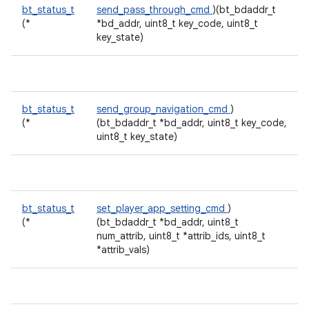
bt_status_t
send_pass_through_cmd
)(bt_bdaddr_t
(*
*bd_addr, uint8_t key_code, uint8_t
key_state)
bt_status_t
send_group_navigation_cmd
)
(*
(bt_bdaddr_t *bd_addr, uint8_t key_code,
uint8_t key_state)
bt_status_t
set_player_app_setting_cmd
)
(*
(bt_bdaddr_t *bd_addr, uint8_t
num_attrib, uint8_t *attrib_ids, uint8_t
*attrib_vals)