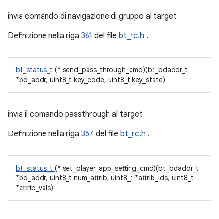
invia comando di navigazione di gruppo al target
Definizione nella riga
361
del file
bt_rc.h
.
bt_status_t
(* send_pass_through_cmd)(bt_bdaddr_t
*bd_addr, uint8_t key_code, uint8_t key_state)
invia il comando passthrough al target
Definizione nella riga
357
del file
bt_rc.h
.
bt_status_t
(* set_player_app_setting_cmd)(bt_bdaddr_t
*bd_addr, uint8_t num_attrib, uint8_t *attrib_ids, uint8_t
*attrib_vals)