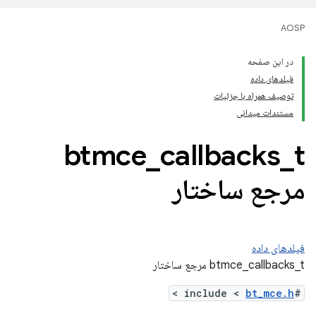
AOSP
در این صفحه
فیلدهای داده
توصیف همراه با جزئیات
مستندات میدانی
btmce
_
callbacks
_
t
مرجع ساختار
فیلدهای داده
btmce_callbacks_t مرجع ساختار
>
bt_mce.h
#include <