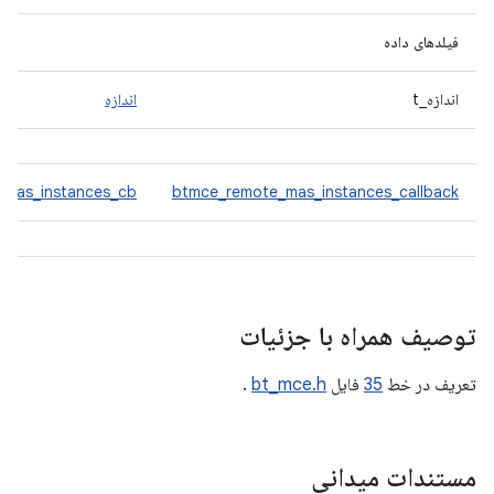
فیلدهای داده
اندازه_t
اندازه
_mas_instances_cb
btmce_remote_mas_instances_callback
توصیف همراه با جزئیات
تعریف در خط
35
فایل
bt_mce.h
.
مستندات میدانی