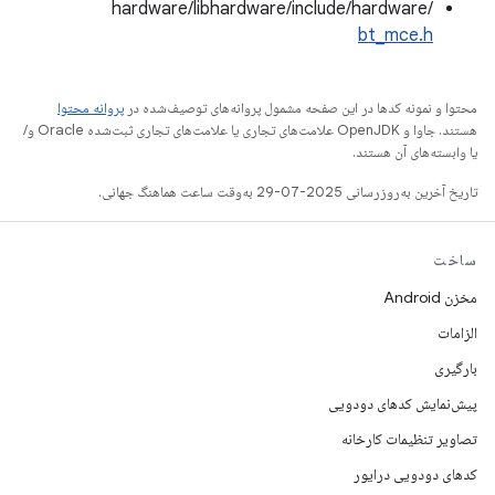
hardware/libhardware/include/hardware/
bt_mce.h
محتوا و نمونه کدها در این صفحه مشمول پروانه‌های توصیف‌شده در
پروانه محتوا
هستند. جاوا و OpenJDK علامت‌های تجاری یا علامت‌های تجاری ثبت‌شده Oracle و/
یا وابسته‌های آن هستند.
تاریخ آخرین به‌روزرسانی 2025-07-29 به‌وقت ساعت هماهنگ جهانی.
ساخت
مخزن Android
الزامات
بارگیری
پیش‌نمایش کدهای دودویی
تصاویر تنظیمات کارخانه
کدهای دودویی درایور