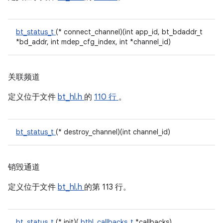
bt_status_t
(* connect_channel)(int app_id, bt_bdaddr_t
*bd_addr, int mdep_cfg_index, int *channel_id)
关联频道
定义位于文件
bt_hl.h
的
110 行
。
bt_status_t
(* destroy_channel)(int channel_id)
销毁通道
定义位于文件
bt_hl.h
的第 113 行。
bt_status_t
(* init)(
bthl_callbacks_t
*callbacks)