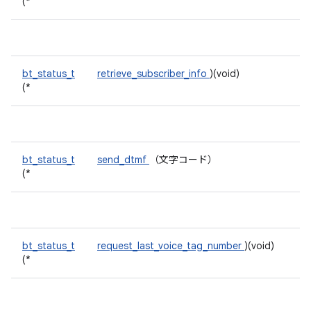
(*
bt_status_t
retrieve_subscriber_info
)(void)
(*
bt_status_t
send_dtmf
（文字コード）
(*
bt_status_t
request_last_voice_tag_number
)(void)
(*