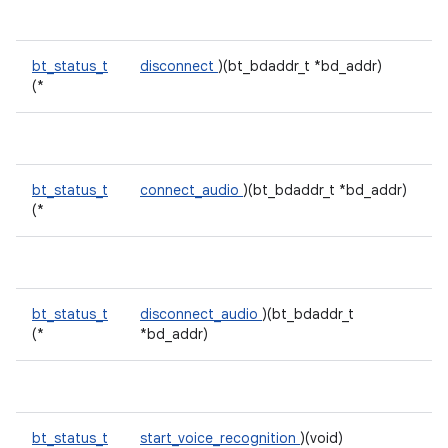
bt_status_t
disconnect
)(bt_bdaddr_t *bd_addr)
(*
bt_status_t
connect_audio
)(bt_bdaddr_t *bd_addr)
(*
bt_status_t
disconnect_audio
)(bt_bdaddr_t
(*
*bd_addr)
bt_status_t
start_voice_recognition
)(void)