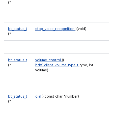
(*
bt_status_t
stop_voice_recognition
)(void)
(*
bt_status_t
volume_control
)(
(*
bthf_client_volume_type_t
type, int
volume)
bt_status_t
dial
)(const char *number)
(*