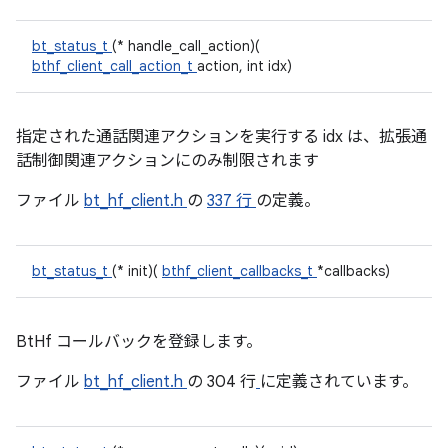
bt_status_t
(* handle_call_action)(
bthf_client_call_action_t
action, int idx)
指定された通話関連アクションを実行する idx は、拡張通
話制御関連アクションにのみ制限されます
ファイル
bt_hf_client.h
の
337 行
の定義。
bt_status_t
(* init)(
bthf_client_callbacks_t
*callbacks)
BtHf コールバックを登録します。
ファイル
bt_hf_client.h
の 304 行
に定義されています。