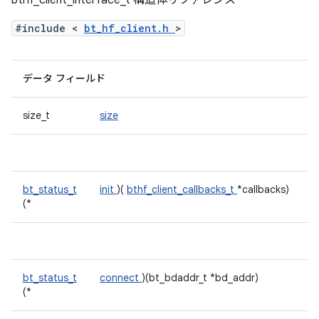
bthf_client_interface_t 構造体リファレンス
#include <
bt_hf_client.h
>
データ フィールド
size_t
size
bt_status_t
init
)(
bthf_client_callbacks_t
*callbacks)
(*
bt_status_t
connect
)(bt_bdaddr_t *bd_addr)
(*