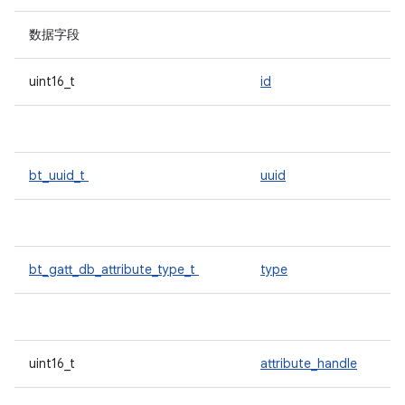
数据字段
uint16_t
id
bt_uuid_t
uuid
bt_gatt_db_attribute_type_t
type
uint16_t
attribute_handle