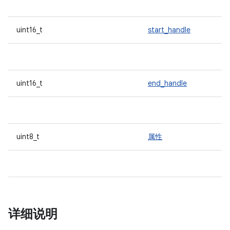
uint16_t
start_handle
uint16_t
end_handle
uint8_t
属性
详细说明