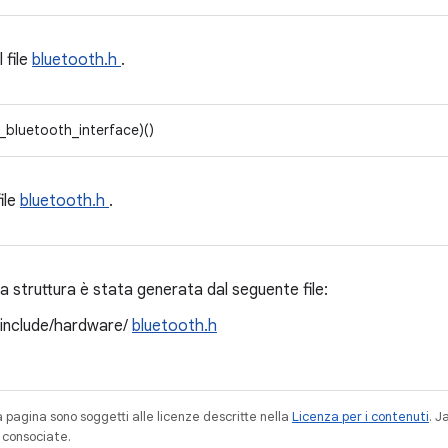
l file
bluetooth.h
.
_bluetooth_interface)()
file
bluetooth.h
.
 struttura è stata generata dal seguente file:
/include/hardware/
bluetooth.h
a pagina sono soggetti alle licenze descritte nella
Licenza per i contenuti
. 
à consociate.