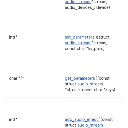
audio_stream
*stream,
audio_devices_t device)
int(*
set_parameters
)(struct
audio_stream
*stream,
const char *kv_pairs)
char *(*
get_parameters
)(const
struct
audio_stream
*stream, const char *keys)
int(*
add_audio_effect
)(const
struct
audio_stream