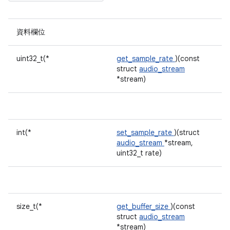
資料欄位
uint32_t(*
get_sample_rate
)(const
struct
audio_stream
*stream)
int(*
set_sample_rate
)(struct
audio_stream
*stream,
uint32_t rate)
size_t(*
get_buffer_size
)(const
struct
audio_stream
*stream)