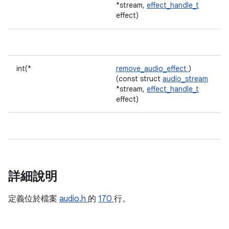
*stream,
effect_handle_t
effect)
int(*
remove_audio_effect
)
(const struct
audio_stream
*stream,
effect_handle_t
effect)
詳細說明
定義位於檔案
audio.h
的
170
行。