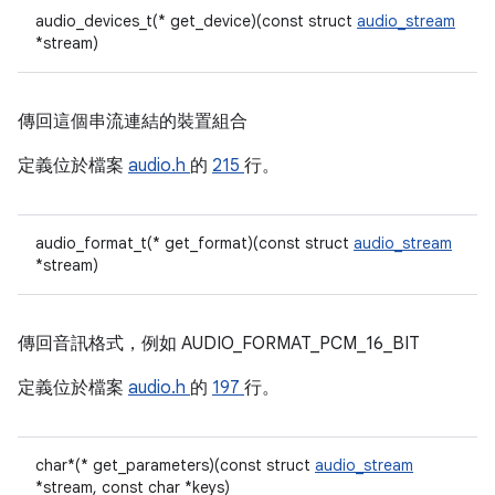
audio_devices_t(* get_device)(const struct
audio_stream
*stream)
傳回這個串流連結的裝置組合
定義位於檔案
audio.h
的
215
行。
audio_format_t(* get_format)(const struct
audio_stream
*stream)
傳回音訊格式，例如 AUDIO_FORMAT_PCM_16_BIT
定義位於檔案
audio.h
的
197
行。
char*(* get_parameters)(const struct
audio_stream
*stream, const char *keys)