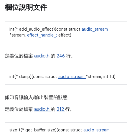
欄位說明文件
int(* add_audio_effect)(const struct
audio_stream
*stream,
effect_handle_t
effect)
定義位於檔案
audio.h
的
246
行。
int(* dump)(const struct
audio_stream
*stream, int fd)
傾印音訊輸入/輸出裝置的狀態
定義位於檔案
audio.h
的
212
行。
size_t(* get_buffer_size)(const struct
audio_stream