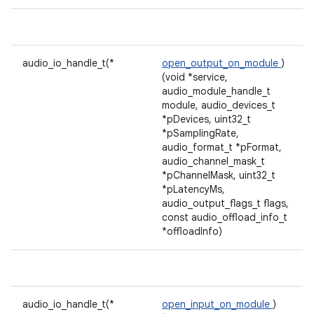
audio_io_handle_t(*
open_output_on_module
)
(void *service,
audio_module_handle_t
module, audio_devices_t
*pDevices, uint32_t
*pSamplingRate,
audio_format_t *pFormat,
audio_channel_mask_t
*pChannelMask, uint32_t
*pLatencyMs,
audio_output_flags_t flags,
const audio_offload_info_t
*offloadInfo)
audio_io_handle_t(*
open_input_on_module
)