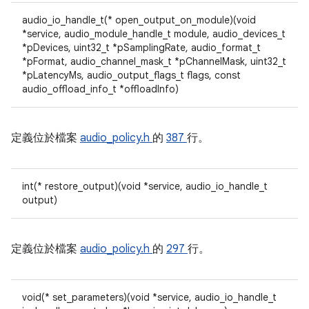
audio_io_handle_t(* open_output_on_module)(void
*service, audio_module_handle_t module, audio_devices_t
*pDevices, uint32_t *pSamplingRate, audio_format_t
*pFormat, audio_channel_mask_t *pChannelMask, uint32_t
*pLatencyMs, audio_output_flags_t flags, const
audio_offload_info_t *offloadInfo)
定義位於檔案
audio_policy.h
的
387
行。
int(* restore_output)(void *service, audio_io_handle_t
output)
定義位於檔案
audio_policy.h
的
297
行。
void(* set_parameters)(void *service, audio_io_handle_t