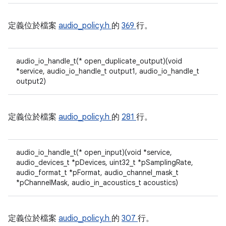
定義位於檔案
audio_policy.h
的
369
行。
audio_io_handle_t(* open_duplicate_output)(void
*service, audio_io_handle_t output1, audio_io_handle_t
output2)
定義位於檔案
audio_policy.h
的
281
行。
audio_io_handle_t(* open_input)(void *service,
audio_devices_t *pDevices, uint32_t *pSamplingRate,
audio_format_t *pFormat, audio_channel_mask_t
*pChannelMask, audio_in_acoustics_t acoustics)
定義位於檔案
audio_policy.h
的
307
行。