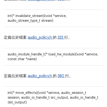
int(* invalidate_stream)(void *service,
audio_stream_type_t stream)
定義位於檔案
audio_policy.h
的
333
行。
audio_module_handle_t(* load_hw_module)(void *service,
const char *name)
定義位於檔案
audio_policy.h
的
380
行。
int(* move_effects)(void *service, audio_session_t
session, audio_io_handle_t src_output, audio_io_handle_t
dst_output)