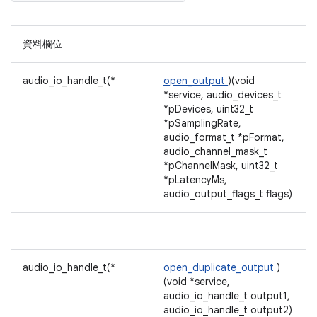
資料欄位
audio_io_handle_t(*
open_output
)(void
*service, audio_devices_t
*pDevices, uint32_t
*pSamplingRate,
audio_format_t *pFormat,
audio_channel_mask_t
*pChannelMask, uint32_t
*pLatencyMs,
audio_output_flags_t flags)
audio_io_handle_t(*
open_duplicate_output
)
(void *service,
audio_io_handle_t output1,
audio_io_handle_t output2)