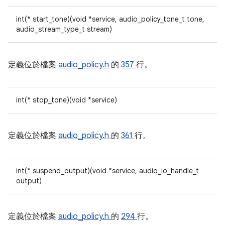
int(* start_tone)(void *service, audio_policy_tone_t tone,
audio_stream_type_t stream)
定義位於檔案
audio_policy.h
的
357
行。
int(* stop_tone)(void *service)
定義位於檔案
audio_policy.h
的
361
行。
int(* suspend_output)(void *service, audio_io_handle_t
output)
定義位於檔案
audio_policy.h
的
294
行。