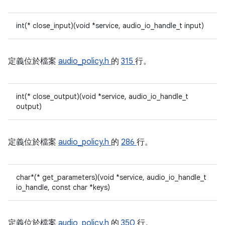
int(* close_input)(void *service, audio_io_handle_t input)
定義位於檔案
audio_policy.h
的
315
行。
int(* close_output)(void *service, audio_io_handle_t
output)
定義位於檔案
audio_policy.h
的
286
行。
char*(* get_parameters)(void *service, audio_io_handle_t
io_handle, const char *keys)
定義位於檔案
audio_policy.h
的
350
行。