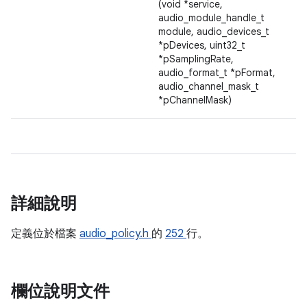
(void *service,
audio_module_handle_t
module, audio_devices_t
*pDevices, uint32_t
*pSamplingRate,
audio_format_t *pFormat,
audio_channel_mask_t
*pChannelMask)
詳細說明
定義位於檔案
audio_policy.h
的
252
行。
欄位說明文件