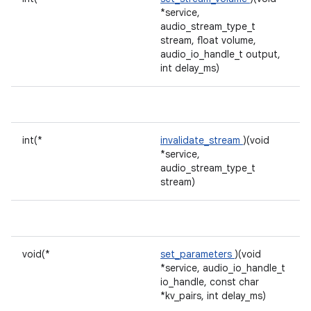
*service,
audio_stream_type_t
stream, float volume,
audio_io_handle_t output,
int delay_ms)
int(*
invalidate_stream
)(void
*service,
audio_stream_type_t
stream)
void(*
set_parameters
)(void
*service, audio_io_handle_t
io_handle, const char
*kv_pairs, int delay_ms)