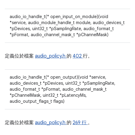
audio_io_handle_t(* open_input_on_module)(void
*service, audio_module_handle_t module, audio_devices_t
*pDevices, uint32_t *pSamplingRate, audio_format_t
*pFormat, audio_channel_mask_t *pChannelMask)
定義位於檔案
audio_policy.h
的
402
行。
audio_io_handle_t(* open_output)(void *service,
audio_devices_t *pDevices, uint32_t *pSamplingRate,
audio_format_t *pFormat, audio_channel_mask_t
*pChannelMask, uint32_t *pLatencyMs,
audio_output_flags_t flags)
定義位於檔案
audio_policy.h
的
269 行
。