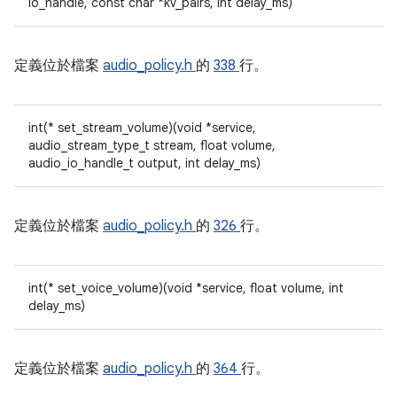
io_handle, const char *kv_pairs, int delay_ms)
定義位於檔案
audio_policy.h
的
338
行。
int(* set_stream_volume)(void *service,
audio_stream_type_t stream, float volume,
audio_io_handle_t output, int delay_ms)
定義位於檔案
audio_policy.h
的
326
行。
int(* set_voice_volume)(void *service, float volume, int
delay_ms)
定義位於檔案
audio_policy.h
的
364
行。