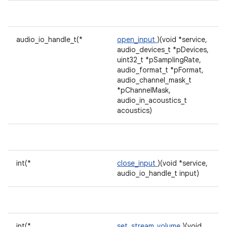
audio_io_handle_t(*
open_input
)(void *service,
audio_devices_t *pDevices,
uint32_t *pSamplingRate,
audio_format_t *pFormat,
audio_channel_mask_t
*pChannelMask,
audio_in_acoustics_t
acoustics)
int(*
close_input
)(void *service,
audio_io_handle_t input)
int(*
set_stream_volume
)(void