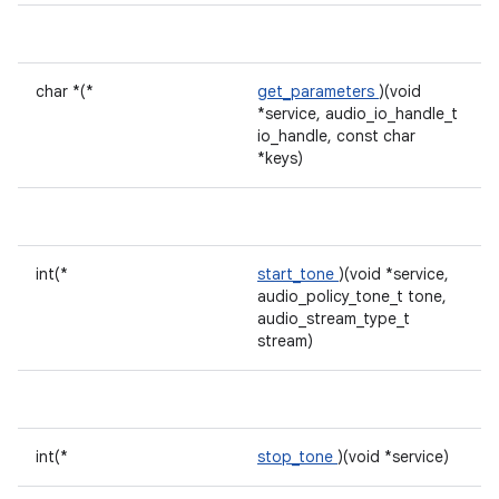
char *(*
get_parameters
)(void
*service, audio_io_handle_t
io_handle, const char
*keys)
int(*
start_tone
)(void *service,
audio_policy_tone_t tone,
audio_stream_type_t
stream)
int(*
stop_tone
)(void *service)