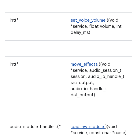
int(*
set_voice_volume
)(void
*service, float volume, int
delay_ms)
int(*
move_effects
)(void
*service, audio_session_t
session, audio_io_handle_t
src_output,
audio_io_handle_t
dst_output)
audio_module_handle_t(*
load_hw_module
)(void
*service, const char *name)