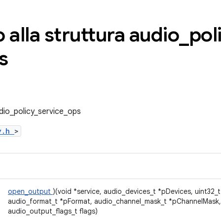
 alla struttura audio
_
pol
s
udio_policy_service_ops
cy.h
>
open_output
)(void *service, audio_devices_t *pDevices, uint32_
audio_format_t *pFormat, audio_channel_mask_t *pChannelMask,
audio_output_flags_t flags)