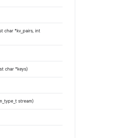
t char *kv_pairs, int
st char *keys)
am_type_t stream)