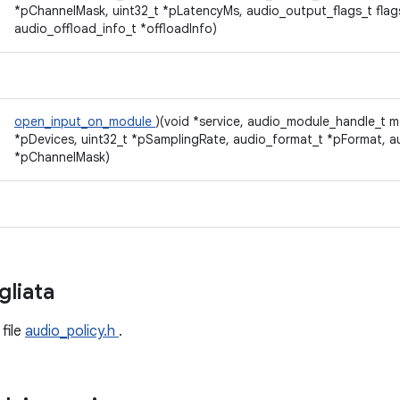
*pChannelMask, uint32_t *pLatencyMs, audio_output_flags_t flag
audio_offload_info_t *offloadInfo)
open_input_on_module
)(void *service, audio_module_handle_t m
*pDevices, uint32_t *pSamplingRate, audio_format_t *pFormat, 
*pChannelMask)
gliata
 file
audio_policy.h
.