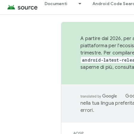
Documenti
Android Code Sear
A partire dal 2026, per a
piattaforma per l'ecos
trimestre. Per compilare
android-latest-rele
saperne di più, consult
Goo
nella tua lingua preferi
errori.
AOSP