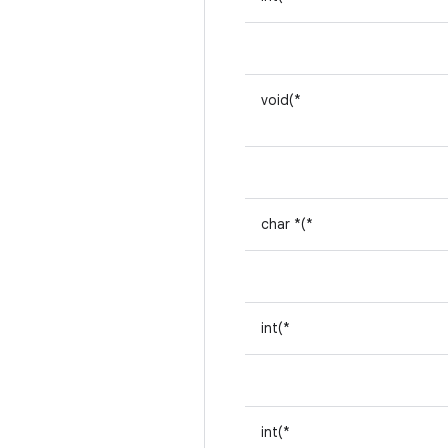
void(*
char *(*
int(*
int(*