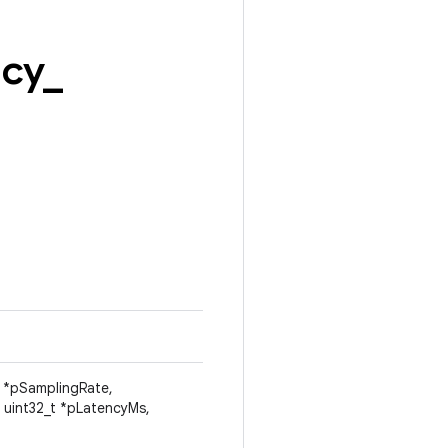
icy
_
t *pSamplingRate,
 uint32_t *pLatencyMs,