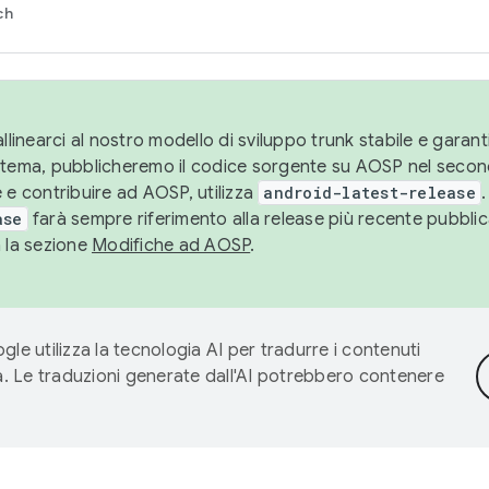
ch
llinearci al nostro modello di sviluppo trunk stabile e garantir
istema, pubblicheremo il codice sorgente su AOSP nel secon
 e contribuire ad AOSP, utilizza
android-latest-release
.
ase
farà sempre riferimento alla release più recente pubbli
a la sezione
Modifiche ad AOSP
.
gle utilizza la tecnologia AI per tradurre i contenuti
ta. Le traduzioni generate dall'AI potrebbero contenere