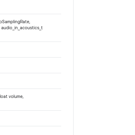
 *pSamplingRate,
 audio_in_acoustics_t
loat volume,