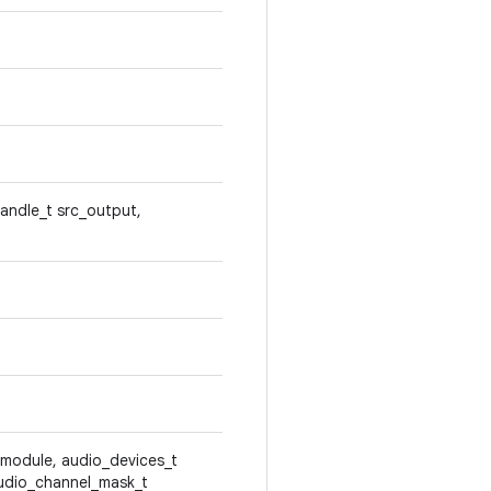
handle_t src_output,
 module, audio_devices_t
audio_channel_mask_t