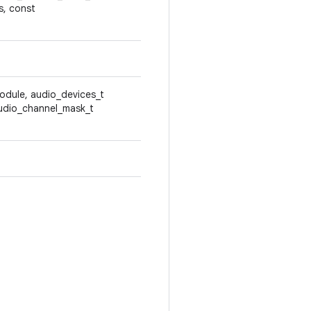
s, const
odule, audio_devices_t
audio_channel_mask_t