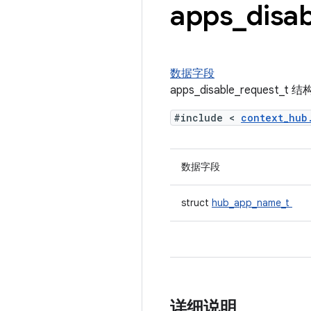
apps
_
disab
数据字段
apps_disable_request_
#include <
context_hu
数据字段
struct
hub_app_name_t
详细说明