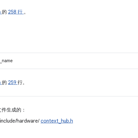
h
的
258 行
。
_name
h
的
259
行。
文件生成的：
/include/hardware/
context_hub.h