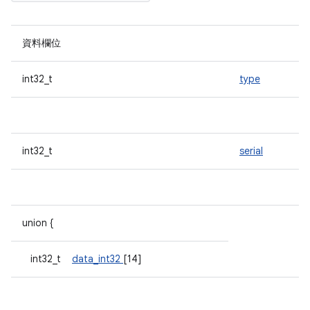
資料欄位
int32_t
type
int32_t
serial
union {
int32_t
data_int32
[14]