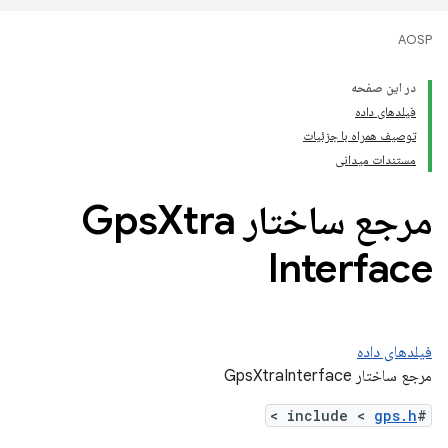
AOSP
در این صفحه
فیلدهای داده
توصیف همراه با جزئیات
مستندات میدانی
مرجع ساختار Gps
Xtra
Interface
فیلدهای داده
مرجع ساختار GpsXtraInterface
>
gps.h
#include <