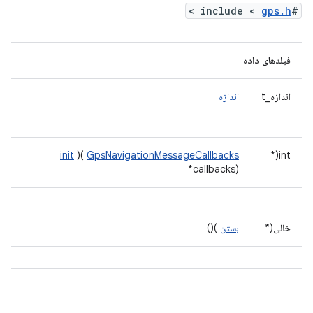
>
gps.h
#include <
فیلدهای داده
اندازه_t
اندازه
init
)(
GpsNavigationMessageCallbacks
int(*
*callbacks)
خالی(*
بستن
)()