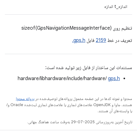
اندازه_t اندازه
تنظیم روی sizeof(GpsNavigationMessageInterface)
تعریف در خط
2159
فایل
gps.h.
مستندات این ساختار از فایل زیر تولید شده است:
hardware/libhardware/include/hardware/
gps.h
محتوا و نمونه کدها در این صفحه مشمول پروانه‌های توصیف‌شده در
پروانه محتوا
هستند. جاوا و OpenJDK علامت‌های تجاری یا علامت‌های تجاری ثبت‌شده Oracle و/
یا وابسته‌های آن هستند.
تاریخ آخرین به‌روزرسانی 2025-07-29 به‌وقت ساعت هماهنگ جهانی.