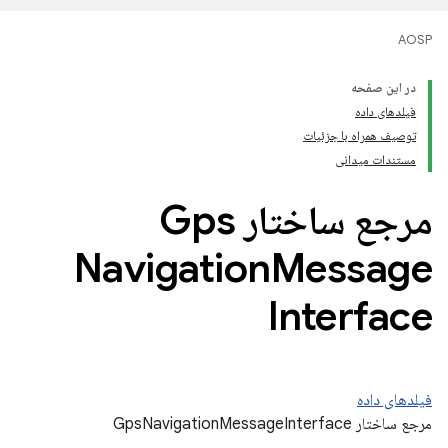
AOSP
در این صفحه
فیلدهای داده
توصیف همراه با جزئیات
مستندات میدانی
مرجع ساختار Gps
Navigation
Message
Interface
فیلدهای داده
مرجع ساختار GpsNavigationMessageInterface