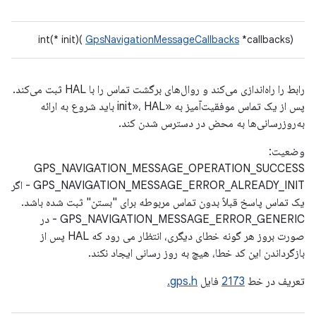
int(* init)(
GpsNavigationMessageCallbacks
*callbacks)
رابط را راه‌اندازی می‌کند و روال‌های برگشت تماس را با HAL ثبت می‌کند.
پس از یک تماس موفقیت‌آمیز به «init»، HAL باید شروع به ارائه
به‌روزرسانی‌ها به محض در دسترس شدن کند.
وضعیت:
GPS_NAVIGATION_MESSAGE_OPERATION_SUCCESS
GPS_NAVIGATION_MESSAGE_ERROR_ALREADY_INIT - اگر
یک تماس پاسخ قبلاً بدون تماس مربوطه برای "بستن" ثبت شده باشد.
GPS_NAVIGATION_MESSAGE_ERROR_GENERIC - در
صورت بروز هر گونه خطای دیگری، انتظار می رود که HAL پس از
بازگرداندن این کد خطا، هیچ به روز رسانی ایجاد نکند.
تعریف در خط
2173
فایل
gps.h.