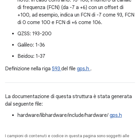
noto. In caso contrario: 93-106, il numero di canale
di frequenza (FCN) (da -7 a +6) con un offset di
+100, ad esempio, indica un FCN di -7 come 93, FCN
di 0 come 100 e FCN di +6 come 106.
QZSS: 193-200
Galileo: 1-36
Beidou: 1-37
Definizione nella riga
593
del file
gps.h
.
La documentazione di questa struttura è stata generata
dal seguente file:
hardware/libhardware/include/hardware/
gps.h
I campioni di contenuti e codice in questa pagina sono soggetti alle