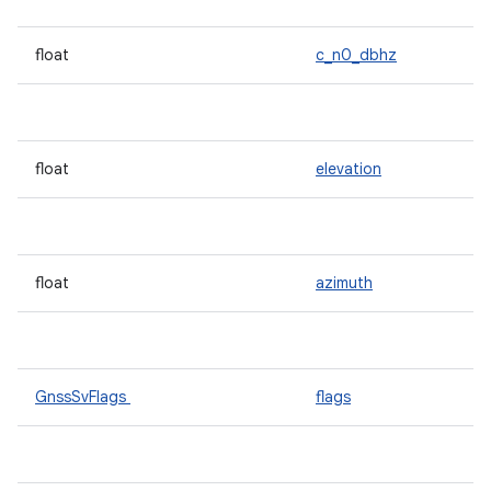
float
c_n0_dbhz
float
elevation
float
azimuth
GnssSvFlags
flags