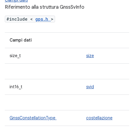
Campi dati
Riferimento alla struttura GnssSvInfo
#include <
gps.h
>
Campi dati
size_t
size
int16_t
svid
GnssConstellationType
costellazione