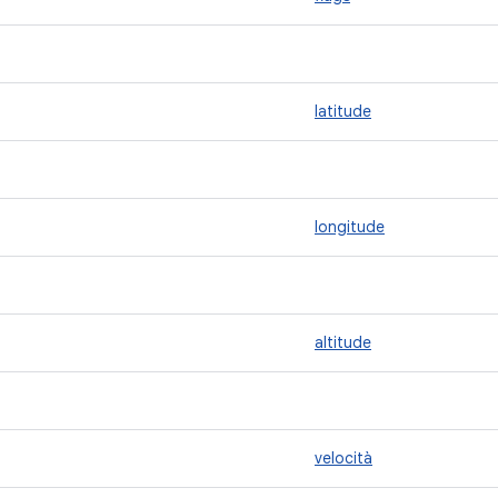
latitude
longitude
altitude
velocità