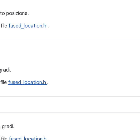
tto posizione.
 file
fused_location.h
.
gradi.
 file
fused_location.h
.
 gradi.
 file
fused_location.h
.