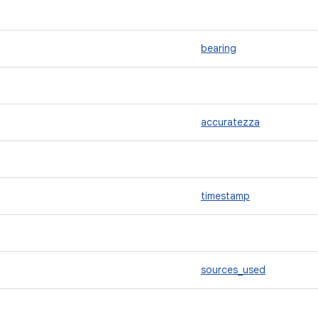
bearing
accuratezza
timestamp
sources_used