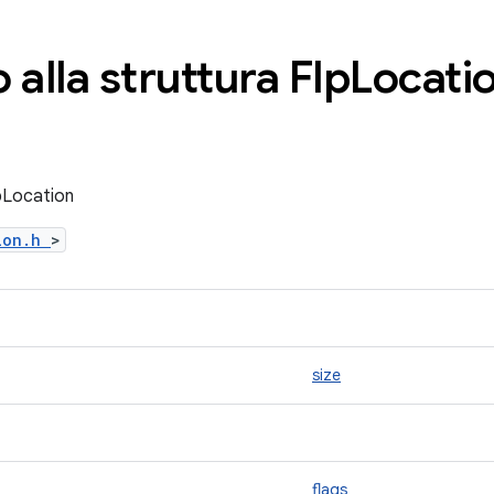
 alla struttura Flp
Locati
lpLocation
tion.h
>
size
flags