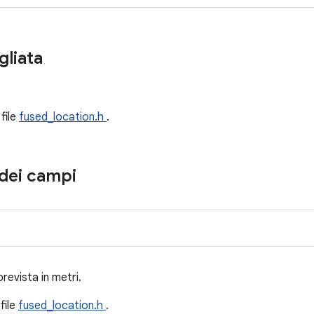
gliata
 file
fused_location.h
.
dei campi
evista in metri.
 file
fused_location.h
.