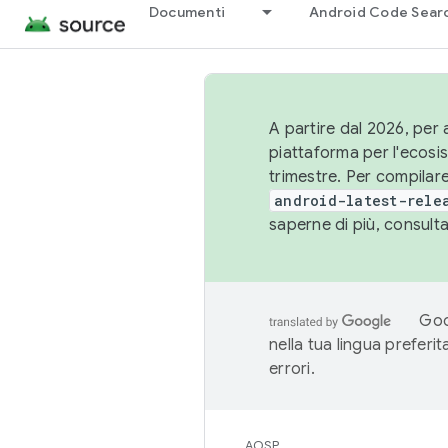
Documenti
Android Code Sear
A partire dal 2026, per a
piattaforma per l'ecos
trimestre. Per compilare
android-latest-rele
saperne di più, consult
Goo
nella tua lingua preferi
errori.
AOSP