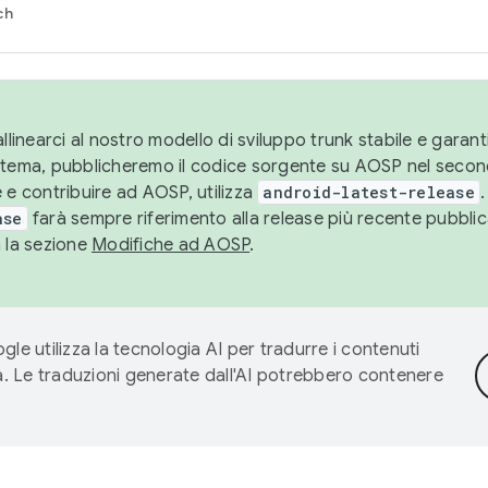
ch
llinearci al nostro modello di sviluppo trunk stabile e garantir
istema, pubblicheremo il codice sorgente su AOSP nel secon
 e contribuire ad AOSP, utilizza
android-latest-release
.
ase
farà sempre riferimento alla release più recente pubbli
a la sezione
Modifiche ad AOSP
.
gle utilizza la tecnologia AI per tradurre i contenuti
ta. Le traduzioni generate dall'AI potrebbero contenere