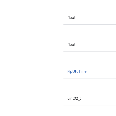
float
float
FlpUtcTime
uint32_t