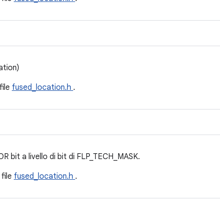
ation)
file
fused_location.h
.
 OR bit a livello di bit di FLP_TECH_MASK.
 file
fused_location.h
.