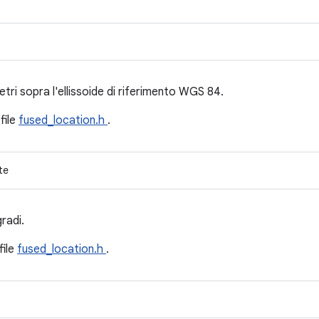
etri sopra l'ellissoide di riferimento WGS 84.
 file
fused_location.h
.
te
radi.
file
fused_location.h
.