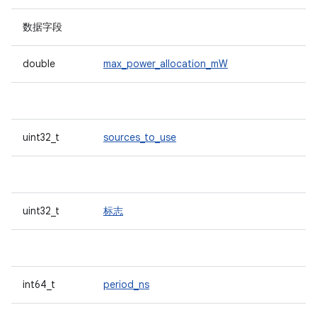
数据字段
double
max_power_allocation_mW
uint32_t
sources_to_use
uint32_t
标志
int64_t
period_ns