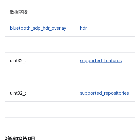
数据字段
bluetooth_sdp_hdr_overlay
hdr
uint32_t
supported_features
uint32_t
supported_repositories