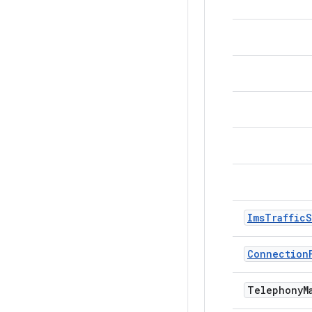
ImsTrafficS
Connection
Telephony
M