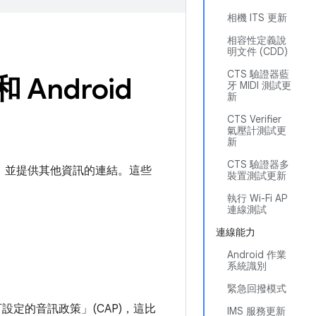
相機 ITS 更新
相容性定義說
明文件 (CDD)
CTS 驗證器藍
和 Android
牙 MIDI 測試更
新
CTS Verifier
氣壓計測試更
新
CTS 驗證器多
本的主要功能，並提供其他資訊的連結。這些
裝置測試更新
執行 Wi-Fi AP
連線測試
連線能力
Android 作業
系統識別
緊急回撥模式
可設定的音訊政策」(CAP)，這比
IMS 服務更新