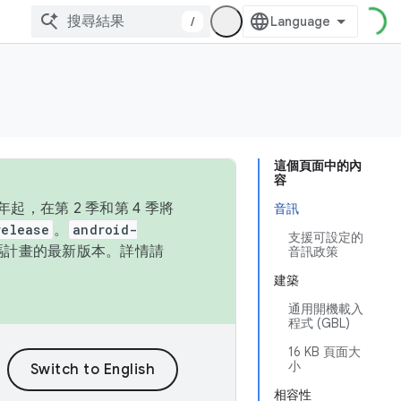
/
這個頁面中的內
容
，在第 2 季和第 4 季將
音訊
release
。
android-
支援可設定的
始碼計畫的最新版本。詳情請
音訊政策
建築
通用開機載入
程式 (GBL)
16 KB 頁面大
小
相容性