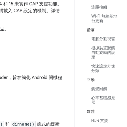
 和 15 未實作 CAP 支援功能。
測距模組
架構載入 CAP 設定的機制。詳情
Wi-Fi 無線基地
台更新
產品。
螢幕
電腦分割視窗
根據裝置狀態
自動旋轉的設
定
快速設定方塊
分類
ader，旨在簡化 Android 開機程
互動
觸覺回饋
心率基礎感應
器
媒體
HDR 支援
()
和
dirname()
函式的緩衝