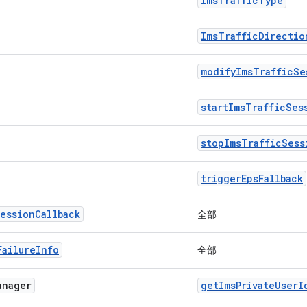
ImsTrafficType
ImsTrafficDirectio
modifyImsTrafficSe
startImsTrafficSes
stopImsTrafficSess
triggerEpsFallback
essionCallback
全部
FailureInfo
全部
anager
getImsPrivateUserI