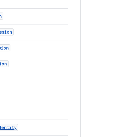
n
ssion
sion
ion
dentity