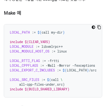
Make 예
LOCAL_PATH
:=
$(
call
my-dir
)
include $(CLEAR_VARS)
LOCAL_MODULE
:=
LOCAL_MODULE_HOST_OS
:=
linux

LOCAL_RTTI_FLAG
:=
LOCAL_CPPFLAGS
:=
-Wall
-Werror
LOCAL_EXPORT_C_INCLUDES
:=
$(
LOCAL_PATH
)
/src

LOCAL_SRC_FILES
:=
$(
call
\
all-cpp-files-under,src
)
include $(BUILD_SHARED_LIBRARY)