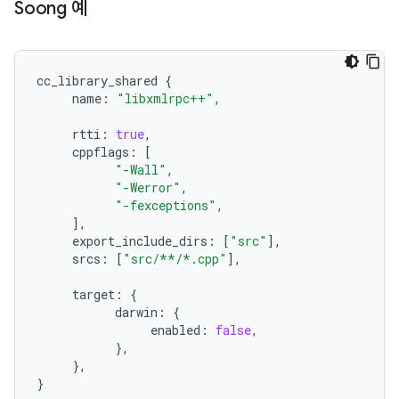
Soong 예
cc_library_shared
{
name
:
"libxmlrpc++"
,
rtti
:
true
,
cppflags
:
[
"-Wall"
,
"-Werror"
,
"-fexceptions"
,
],
export_include_dirs
:
[
"src"
],
srcs
:
[
"src/**/*.cpp"
],
target
:
{
darwin
:
{
enabled
:
false
,
},
},
}