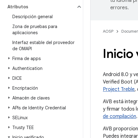
tu idioma p
Atributos
errores.
Descripción general
Zona de pruebas para
AOSP
Documen
aplicaciones
Interfaz estable del proveedor
de OMAPI
Inicio
Firma de apps
Authentication
Android 8.0 y v
DICE
Verified Boot (A
Encriptación
Project Treble
,
Almacén de claves
AVB está integr
APIs de Identity Credential
y firmar todos 
de compilación
.
SELinux
Trusty TEE
AVB proporciona
Puedes integra
Inicio verificado