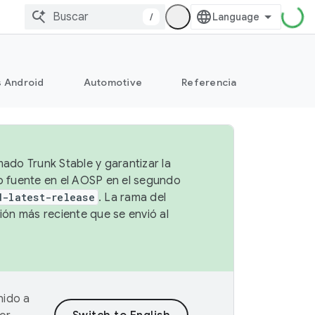
/
s Android
Automotive
Referencia
mado Trunk Stable y garantizar la
go fuente en el AOSP en el segundo
d-latest-release
. La rama del
ión más reciente que se envió al
nido a