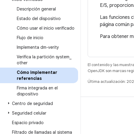
E/S, proporcion
Descripción general
Las funciones c
Estado del dispositivo
página común pa
Cómo usar el inicio verificado
Para obtener má
Flujo de inicio
Implementa dm-verity
Verifica la partición system
_
other
El contenido y las muestr
OpenJDK son marcas regis
Cómo implementar
referencias
Última actualización: 20
Firma integrada en el
dispositivo
Centro de seguridad
COMPILACIÓN
Seguridad celular
Repositorio de Android
Espacio privado
Requisitos
Filtrado de llamadas al sistema