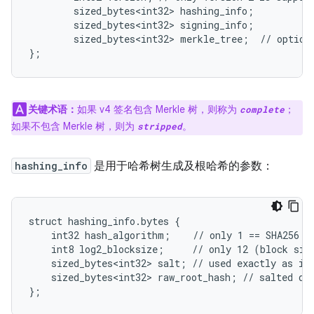
        sized_bytes<int32> hashing_info;

        sized_bytes<int32> signing_info;

        sized_bytes<int32> merkle_tree;  // optiona
};
关键术语：
如果 v4 签名包含 Merkle 树，则称为
；
complete
如果不包含 Merkle 树，则为
。
stripped
hashing_info
是用于哈希树生成及根哈希的参数：
struct hashing_info.bytes {

    int32 hash_algorithm;    // only 1 == SHA256 su
    int8 log2_blocksize;     // only 12 (block size
    sized_bytes<int32> salt; // used exactly as in 
    sized_bytes<int32> raw_root_hash; // salted dig
};