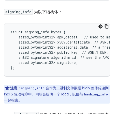
signing_info
为以下结构体：
struct signing_info.bytes {

    sized_bytes<int32> apk_digest;  // used to matc
    sized_bytes<int32> x509_certificate; // ASN.1 D
    sized_bytes<int32> additional_data; // a free-f
    sized_bytes<int32> public_key; // ASN.1 DER, mu
    int32 signature_algorithm_id; // see the APK v2
    sized_bytes<int32> signature;

};
注意：
会作为二进制文件数据 blob 整体传递到
signing_info
IncFS 驱动程序中。内核会提供一个 ioctl，以便与
hashing_info
一起检索。