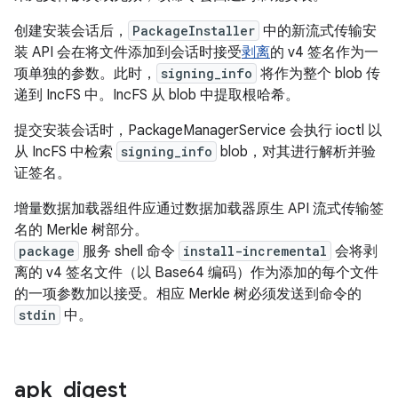
创建安装会话后，
PackageInstaller
中的新流式传输安
装 API 会在将文件添加到会话时接受
剥离
的 v4 签名作为一
项单独的参数。此时，
signing_info
将作为整个 blob 传
递到 IncFS 中。IncFS 从 blob 中提取根哈希。
提交安装会话时，PackageManagerService 会执行 ioctl 以
从 IncFS 中检索
signing_info
blob，对其进行解析并验
证签名。
增量数据加载器组件应通过数据加载器原生 API 流式传输签
名的 Merkle 树部分。
package
服务 shell 命令
install-incremental
会将剥
离的 v4 签名文件（以 Base64 编码）作为添加的每个文件
的一项参数加以接受。相应 Merkle 树必须发送到命令的
stdin
中。
apk
_
digest