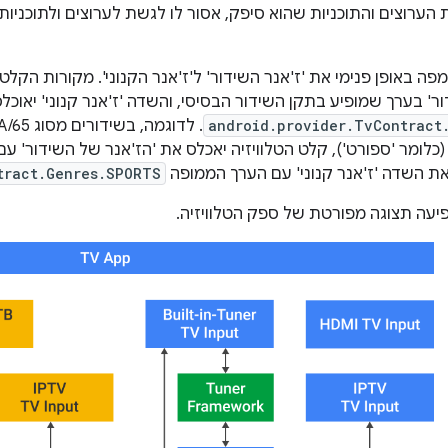
 הערוצים והתוכניות שהוא סיפק, אסור לו לגשת לערוצים ולתוכניות
פה באופן פנימי את 'ז'אנר השידור' ל'ז'אנר הקנוני'. מקורות הקלט
ר' בערך שמופיע בתקן השידור הבסיסי, והשדה 'ז'אנר קנוני' יאוכל
android.provider.TvContract
ם הז'אנר 0x25 (כלומר 'ספורט'), קלט הטלוויזיה יאכלס את 'הז'אנר של השידו
 את השדה 'ז'אנר קנוני' עם הערך הממופה
tract.Genres.SPORTS
עה תצוגה מפורטת של ספק הטלוויזיה.