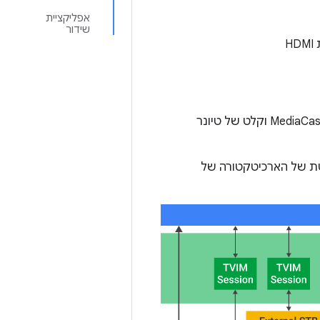
אפליקציית
שידור
Tuner Resource Manager: שירות לניהול משאבי החומרה של קלט הטלוויזיה, MediaCas וקלט של טיונר
טת של הארכיטקטורה של