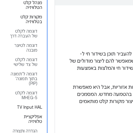
מנהל קלט
הטלוויזיה
מקורות קלט
בטלוויזיה
דוגמה לקלט
של העברה דרך
דוגמה לטיונר
מובנה
ופן שבו ניתן להעביר תוכן בשידור חי ל-
דוגמה לקלט
 API סטנדרטי ליצרנים, שמאפשר להם ליצור מודולים של
של צד שלישי
של טלוויזיה בשידור חי והמלצות באמצעות
דוגמה ל'תמונה
בתוך תמונה'
(PIP)
ת אזוריות, אבל היא מאפשרת
דוגמה לקלט
ורך בהטמעה מחדש. המסמכים
MHEG-5
יצור מקורות קלט מותאמים
TV Input HAL
אפליקציית
טלוויזיה
הגדרה ותצורה