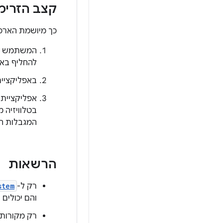
קצב הזרימ
כך מיושמת הארכ
המשתמש רוא
להחליף באפ
באפליקציית הטלווי
אפליקציית 
בטלוויזיה 
המגבלות ה
הרשאות
רק ל-
stem
והם יכולים לקבל