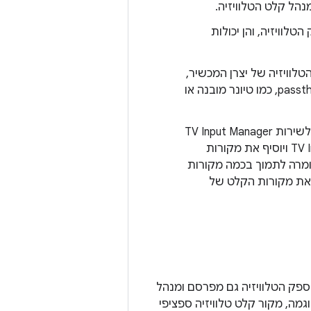
נהל קלט הטלוויזיה.
לוויזיה, והן יכולות
טלוויזיה של יצרן המכשיר,
כמו HDMI1. הם לא יכולים להציג תוכן ממקורות טלוויזיה שלא תומכים ב-passthrough, כמו טיונר מובנה או
לאפליקציית קלט טלוויזיה לחומרה, מאותתת לשירות TV Input Manager
להודיע לשירות TV Input בזמן האתחול כדי שהוא יקרא לשירות TV Input Manager ויוסיף את מקורות
ומרה לתמוך בכמה מקורות
י את מקורות הקלט של
 ספק הטלוויזיה גם מפרסם ומנהל
מה, מקור קלט טלוויזיה ספציפי