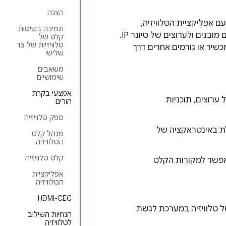
הצגה
Android TV Input  כוללת מנהל קלט טלוויזיה. ה-TIF פועל עם אפליקציית הטלוויזיה,
תמיכה בשיטות
אפליקציית מערכת שאי אפשר להחליף באפליקציה של צד שלישי, כדי לגשת לערוצים מובנים ולערוצים של טיונר IP.
קלט של
טלוויזיות של צד
כשיר או גורמים אחרים דרך
שלישי
משאבים
שימושיים
אמצעי בקרת
 ערוצים, תוכניות
הורים
ספק טלוויזיה
ת באינטראקציה של
מנהל קלט
הטלוויזיה
קלט טלוויזיה
אפשר למקורות הקלט
אפליקציית
הטלוויזיה
HDMI-CEC
 טלוויזיה במערכת לגשת
הנחיות השילוב
לטלוויזיה