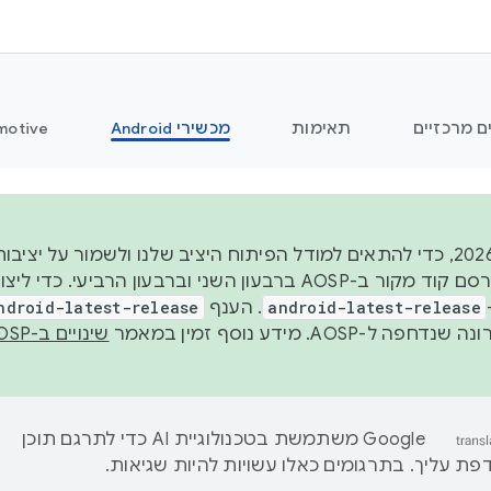
ם מרכזיים
תאימות
מכשירי Android
motive
החל משנת 2026, כדי להתאים למודל הפיתוח היציב שלנו ולשמור על
android-latest-release
. הענף
ndroid-latest-release
ל-AOSP. מידע נוסף זמין במאמר
שינויים ב-AOSP
‫Google משתמשת בטכנולוגיית AI כדי לתרגם תוכן
ת עליך. בתרגומים כאלו עשויות להיות שגיאות.