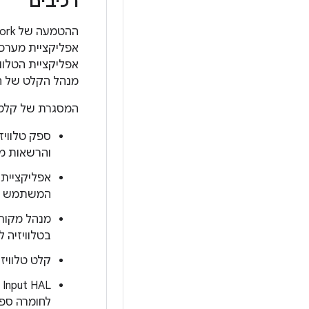
רכיבים
אפליקציית הטלווי
מנהל הקלט של הט
המסגרת של קלט ה
ספק טלוויזי
והרשאות מש
אפליקציית ה
המשתמש
מנהל מקורו
בטלוויזיה 
קלט טלוויזי
TV Input HAL (מ
לחומרה ספצ