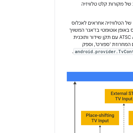
 של מקורות קלט טלוויזיה
 של הטלוויזיה אחראים לאכלוס
ס באופן אוטומטי בז'אנר המשויך
. לדוגמה, בשידורים מסוג ATSC A/65 עם תקן שידור ותוכנית
ר' עם המחרוזת 'ספורט', וספק
.
android.provider.TvCon