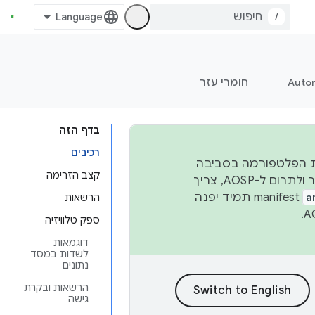
/
Auto
חומרי עזר
בדף הזה
רכיבים
 יציבות הפלטפורמה בסביבה
קצב הזרימה
העסקית, נפרסם קוד מקור ב-AOSP ברבעון השני וברבעון הרביעי. כדי ליצור ולתרום ל-AOSP, צריך
a
manifest תמיד יפנה
הרשאות
.
ספק טלוויזיה
דוגמאות
לשדות במסד
נתונים
הרשאות ובקרת
גישה