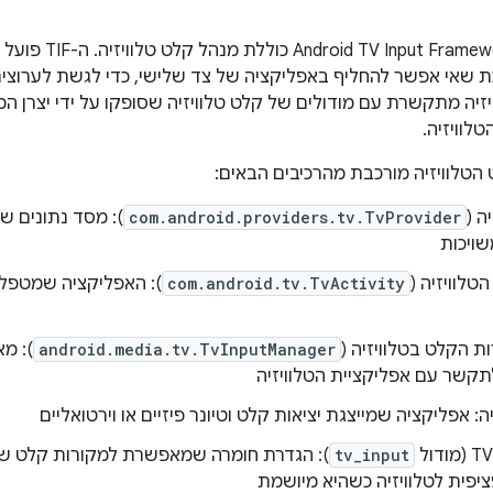
ההטמעה של Framework
זיה מתקשרת עם מודולים של קלט טלוויזיה שסופקו על ידי יצרן המ
לוויזיה.
טלוויזיה מורכבת מהרכיבים הבאים:
ה (
com.android.providers.tv.TvProvider
): מסד נתונים של
ויכות
טלוויזיה (
com.android.tv.TvActivity
): האפליקציה שמטפל
ת הקלט בטלוויזיה (
android.media.tv.TvInputManager
): מ
לתקשר עם אפליקציית הטלוויזיה
ה: אפליקציה שמייצגת יציאות קלט וטיונר פיזיים או וירטואליים
ודול
tv_input
): הגדרת חומרה שמאפשרת למקורות קלט של
יפית לטלוויזיה כשהיא מיושמת