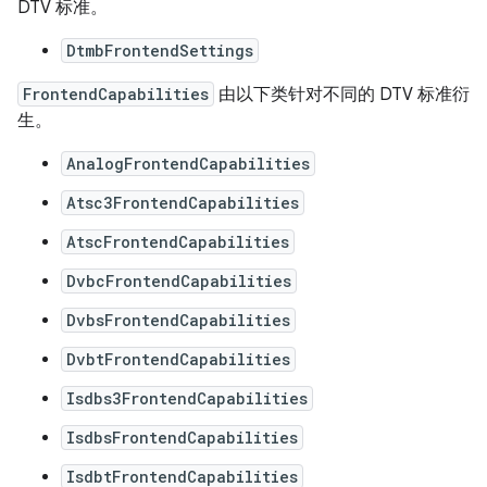
DTV 标准。
DtmbFrontendSettings
FrontendCapabilities
由以下类针对不同的 DTV 标准衍
生。
AnalogFrontendCapabilities
Atsc3FrontendCapabilities
AtscFrontendCapabilities
DvbcFrontendCapabilities
DvbsFrontendCapabilities
DvbtFrontendCapabilities
Isdbs3FrontendCapabilities
IsdbsFrontendCapabilities
IsdbtFrontendCapabilities