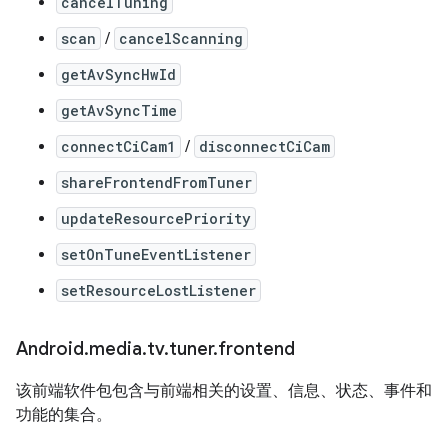
cancelTuning
scan
/
cancelScanning
getAvSyncHwId
getAvSyncTime
connectCiCam1
/
disconnectCiCam
shareFrontendFromTuner
updateResourcePriority
setOnTuneEventListener
setResourceLostListener
Android
.
media
.
tv
.
tuner
.
frontend
该前端软件包包含与前端相关的设置、信息、状态、事件和
功能的集合。