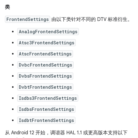
类
FrontendSettings
由以下类针对不同的 DTV 标准衍生。
AnalogFrontendSettings
Atsc3FrontendSettings
AtscFrontendSettings
DvbcFrontendSettings
DvbsFrontendSettings
DvbtFrontendSettings
Isdbs3FrontendSettings
IsdbsFrontendSettings
IsdbtFrontendSettings
从 Android 12 开始，调谐器 HAL 1.1 或更高版本支持以下