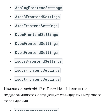
AnalogFrontendSettings
Atsc3FrontendSettings
AtscFrontendSettings
DvbcFrontendSettings
DvbsFrontendSettings
DvbtFrontendSettings
Isdbs3FrontendSettings
IsdbsFrontendSettings
IsdbtFrontendSettings
Начиная с Android 12 и Tuner HAL 1.1 или выше,
поддерживаются следующие стандарты цифрового
телевидения.
DtmbFrontendSettings