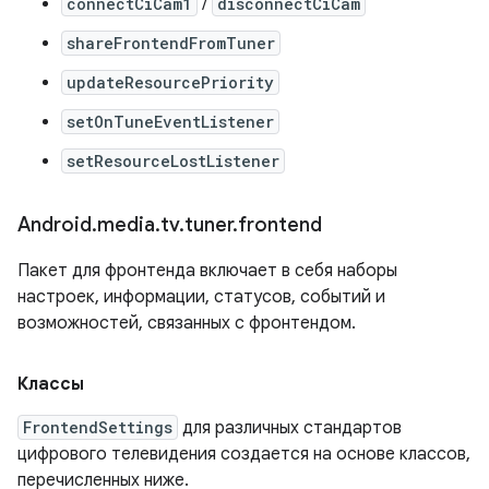
connectCiCam1
/
disconnectCiCam
shareFrontendFromTuner
updateResourcePriority
setOnTuneEventListener
setResourceLostListener
Android
.
media
.
tv
.
tuner
.
frontend
Пакет для фронтенда включает в себя наборы
настроек, информации, статусов, событий и
возможностей, связанных с фронтендом.
Классы
FrontendSettings
для различных стандартов
цифрового телевидения создается на основе классов,
перечисленных ниже.