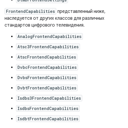
FrontendCapabilities
представленный ниже,
наследуется от других классов для различных
стандартов цифрового телевидения.
AnalogFrontendCapabilities
Atsc3FrontendCapabilities
AtscFrontendCapabilities
DvbcFrontendCapabilities
DvbsFrontendCapabilities
DvbtFrontendCapabilities
Isdbs3FrontendCapabilities
IsdbsFrontendCapabilities
IsdbtFrontendCapabilities