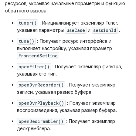
ресурсов, указывая начальные параметры и функцию
обратного вызова.
tuner()
: Инициализирует экземпляр Tuner,
указывая параметры
useCase
и
sessionId
.
tune()
: Получает ресурс интерфейса и
выполняет настройку, указывая параметр
FrontendSetting
.
openFilter()
: Получает экземпляр фильтра,
указывая его тип.
openDvrRecorder()
: Получает экземпляр
записи, указывая размер буфера.
openDvrPlayback()
: Получает экземпляр
воспроизведения, указывая размер буфера.
openDescrambler()
: Получает экземпляр
дескремблера.