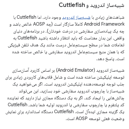
شبیه‌ساز اندروید و Cuttlefish
شباهت‌های زیادی با
شبیه‌ساز اندروید
وجود دارد، اما Cuttlefish با
Android Framework کاملاً سازگار است (چه AOSP خالص باشد و
چه یک پیاده‌سازی سفارشی در درخت خودتان). در برنامه‌های دنیای
واقعی، این بدان معناست که باید انتظار داشته باشید Cuttlefish به
تعاملات شما در سطح سیستم‌عامل درست مانند یک هدف تلفن فیزیکی
که با همان منبع سیستم‌عامل اندروید سفارشی یا خالص ساخته شده
است، پاسخ دهد.
شبیه‌ساز اندروید (Android Emulator) بر اساس کاربرد آسان‌سازی
توسعه اپلیکیشن ساخته شده است و شامل قلاب‌های کاربردی زیادی برای
جلب توجه توسعه‌دهنده اپلیکیشن اندروید است. اگر می‌خواهید یک
شبیه‌ساز با چارچوب اندروید سفارشی خود بسازید، این می‌تواند
چالش‌هایی را ایجاد کند. اگر به یک دستگاه مجازی نیاز دارید که نماینده
کد پلتفرم یا چارچوب سفارشی یا اندروید اولیه شما باشد، Cuttlefish
یک گزینه مجازی ایده‌آل است. Cuttlefish دستگاه استاندارد برای نمایش
وضعیت فعلی توسعه AOSP است.