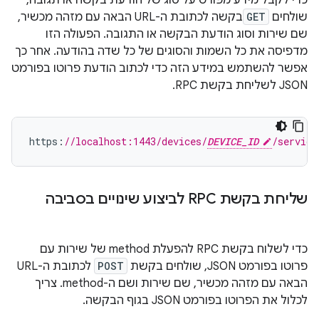
כדי לקבל מידע מפורט על סוג של הודעת בקשה או תגובה,
שולחים
GET
בקשה לכתובת ה-URL הבאה עם מזהה מכשיר,
שם שירות וסוג הודעת הבקשה או התגובה. הפעולה הזו
מדפיסה את כל השמות והסוגים של כל שדה בהודעה. אחר כך
אפשר להשתמש במידע הזה כדי לכתוב הודעת פרוטו בפורמט
JSON לשליחת בקשת RPC.
https
:
//localhost:1443/devices/
DEVICE_ID
/service
שליחת בקשת RPC לביצוע שינויים בסביבה
כדי לשלוח בקשת RPC להפעלת method של שירות עם
פרוטו בפורמט JSON, שולחים בקשת
POST
לכתובת ה-URL
הבאה עם מזהה מכשיר, שם שירות ושם ה-method. צריך
לכלול את הפרוטו בפורמט JSON בגוף הבקשה.