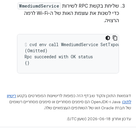
שליחת בקשת RPC לשירות
WmediumdService
כדי לשנות את עוצמת האות של ה-Wi-Fi לרמה
הרצויה.
cvd
env
call
WmediumdService
SetTxpower
"{m
(
Omitted
)
Rpc
succeeded
with
OK
{}
דוגמאות התוכן והקוד שבדף הזה כפופות לרישיונות המפורטים בקטע
רישיון
לתוכן
.‏ Java ו-OpenJDK הם סימנים מסחריים או סימנים מסחריים רשומים
של חברת Oracle ו/או של השותפים העצמאיים שלה.
עדכון אחרון: 2026-06-18 (שעון UTC).