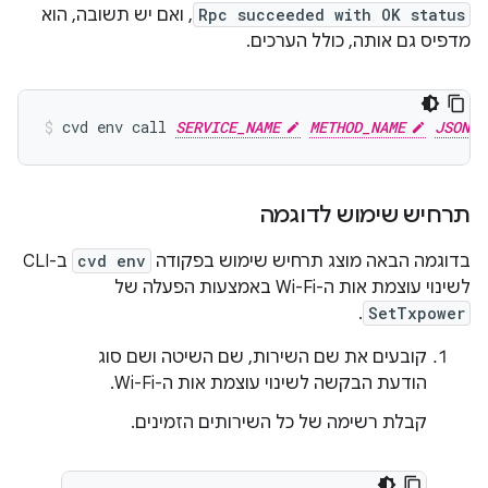
Rpc succeeded with OK status
, ואם יש תשובה, הוא
מדפיס גם אותה, כולל הערכים.
cvd
env
call
SERVICE_NAME
METHOD_NAME
JSON_F
תרחיש שימוש לדוגמה
בדוגמה הבאה מוצג תרחיש שימוש בפקודה
cvd env
ב-CLI
לשינוי עוצמת אות ה-Wi-Fi באמצעות הפעלה של
.
SetTxpower
קובעים את שם השירות, שם השיטה ושם סוג
הודעת הבקשה לשינוי עוצמת אות ה-Wi-Fi.
קבלת רשימה של כל השירותים הזמינים.