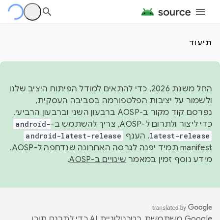
תיעוד
החל משנת 2026, כדי להתאים למודל הפיתוח היציב שלנו
ולשמור על יציבות הפלטפורמה בסביבה העסקית,
נפרסם קוד מקור ב-AOSP ברבעון השני וברבעון הרביעי.
כדי ליצור ולתרום ל-AOSP, צריך להשתמש ב-
android-
latest-release
. הענף
android-latest-release
manifest תמיד יפנה לגרסה האחרונה שנדחפה ל-AOSP.
מידע נוסף זמין במאמר
שינויים ב-AOSP
.
‫Google משתמשת בטכנולוגיית AI כדי לתרגם תוכן