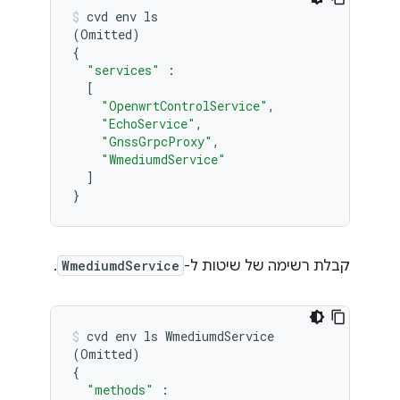
cvd
env
(
Omitted
)
{
"services"
[
"OpenwrtControlService"
"EchoService"
"GnssGrpcProxy"
"WmediumdService"
]
}
קבלת רשימה של שיטות ל-
WmediumdService
.
cvd
env
ls
(
Omitted
)
{
"methods"