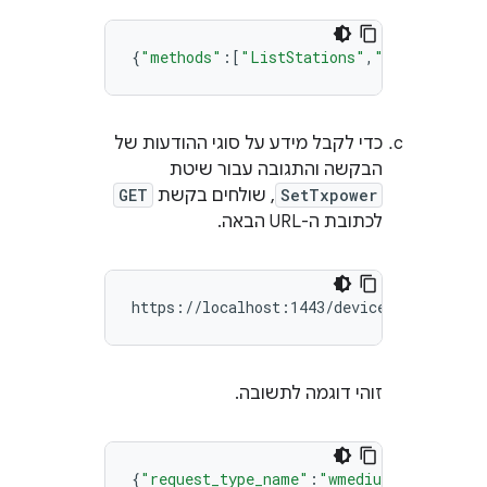
{
"methods"
:[
"ListStations"
,
"LoadConfig"
כדי לקבל מידע על סוגי ההודעות של
הבקשה והתגובה עבור שיטת
SetTxpower
, שולחים בקשת
GET
לכתובת ה-URL הבאה.
זוהי דוגמה לתשובה.
{
"request_type_name"
:
"wmediumdserver.Set