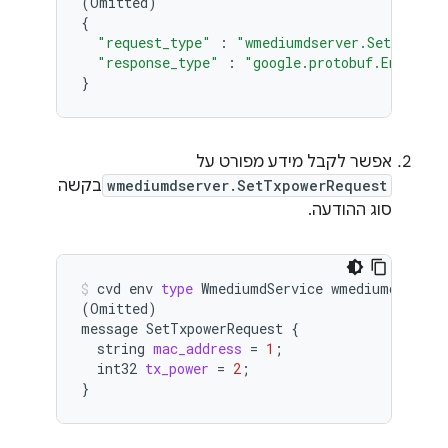
(
Omitted
)
{
"request_type"
:
"wmediumdserver.SetTxpower
"response_type"
:
"google.protobuf.Empty"
}
אפשר לקבל מידע מפורט על
wmediumdserver.SetTxpowerRequest
בקשה
סוג ההודעה.
cvd
env
type
WmediumdService
(
Omitted
)
message
SetTxpowerRequest
{
string
mac_address
=
1
;
int32
tx_power
=
2
;
}