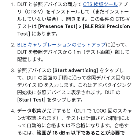
DUT と参照デバイスの両方で
CTS 検証ツール
アプ
リ（CTS-V）をインストールして（まだインストー
ルしていない場合）、開きます。この要件の CTS-V
テストは
[Presence Test] > [BLE RSSI Precision
Test]
にあります。
BLE キャリブレーションのセットアップ
に沿って、
DUT を参照デバイスから 1 m（テスト距離）離して
配置します。
参照デバイスの [
Start advertising
] をタップし
て、DUT の画面の手順に沿って参照デバイス固有の
デバイス ID を入力します。これはアドバタイジング
開始後に参照デバイスに表示されます。DUT の
[
Start Test
] をタップします。
データ収集が完了すると（DUT で 1,000 回のスキャ
ンが収集されます）、テストは計算された範囲によ
って自動的に合格または不合格になります。合格す
るには、
範囲が 18 dBm 以下であることが必要で