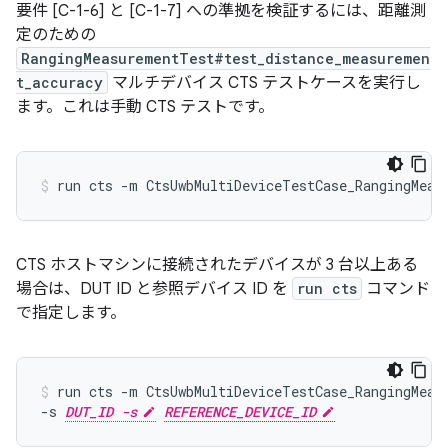
要件 [C-1-6] と [C-1-7] への準拠を検証するには、距離測
定のための
RangingMeasurementTest#test_distance_measuremen
t_accuracy
マルチデバイス CTS テストケースを実行し
ます。これは手動 CTS テストです。
run
cts
-m
CtsUwbMultiDeviceTestCase_RangingMeas
CTS ホストマシンに接続されたデバイスが 3 台以上ある
場合は、DUT ID と参照デバイス ID を
run cts
コマンド
で指定します。
run
cts
-m
CtsUwbMultiDeviceTestCase_RangingMeas
-s
DUT_ID -s
REFERENCE_DEVICE_ID