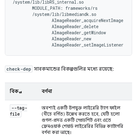
/
system
/
lib
/
libRS_internal
.
so
MODULE_PATH
:
frameworks
/
rs
/
system
/
lib
/
libmediandk
.
so
AImageReader_acquireNextImage
AImageReader_delete
AImageReader_getWindow
AImageReader_new
AImageReader_setImageListener
check-dep
সাবকমান্ডের বিকল্পগুলির মধ্যে রয়েছে:
বিকল্প
বর্ণনা
--tag-
অবশ্যই একটি উপযুক্ত লাইব্রেরি ট্যাগ ফাইল
file
(নীচে বর্ণিত) উল্লেখ করতে হবে, যেটি হলো
গুগল-প্রদত্ত একটি স্প্রেডশিট এবং এতে
ফ্রেমওয়ার্ক শেয়ার্ড লাইব্রেরির বিভিন্ন ক্যাটাগরি
বর্ণনা করা আছে।