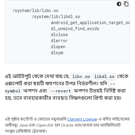
/system/lib/libc.so

        /system/lib/libdl.so

                android_get_application_target_sdk_
                dl_unwind_find_exidx

                dlclose

                dlerror

                dlopen

                dlsym
এই আউটপুট থেকে দেখা যায় যে,
libc.so
libdl.so
থেকে
এক্সপোর্ট করা ছয়টি ফাংশনের উপর নির্ভরশীল। যদি
--
symbol
অপশন এবং
--revert
অপশন উভয়ই নির্দিষ্ট করা
হয়, তবে ব্যবহারকারীর ব্যবহৃত সিম্বলগুলো প্রিন্ট করা হয়।
এই পৃষ্ঠার কন্টেন্ট ও কোডের নমুনাগুলি
Content License
-এ বর্ণিত লাইসেন্সের
অধীনস্থ। Java এবং OpenJDK হল Oracle এবং/অথবা তার অ্যাফিলিয়েট
সংস্থার রেজিস্টার্ড ট্রেডমার্ক।