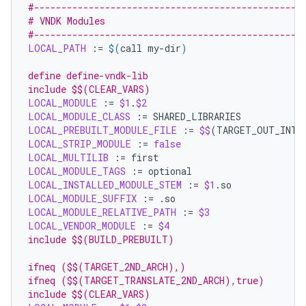
#-------------------------------------------------
# VNDK Modules
#-------------------------------------------------
LOCAL_PATH
:=
$(
call
my-dir
)
define define-vndk-lib
include $$(CLEAR_VARS)
LOCAL_MODULE
:=
$1
.
$2
LOCAL_MODULE_CLASS
:=
LOCAL_PREBUILT_MODULE_FILE
:=
$$
(
TARGET_OUT_INTE
LOCAL_STRIP_MODULE
:=
false
LOCAL_MULTILIB
:=
LOCAL_MODULE_TAGS
:=
LOCAL_INSTALLED_MODULE_STEM
:=
$1
LOCAL_MODULE_SUFFIX
:=
LOCAL_MODULE_RELATIVE_PATH
:=
$3
LOCAL_VENDOR_MODULE
:=
$4
include $$(BUILD_PREBUILT)
ifneq ($$(TARGET_2ND_ARCH),)
ifneq ($$(TARGET_TRANSLATE_2ND_ARCH),true)
include $$(CLEAR_VARS)