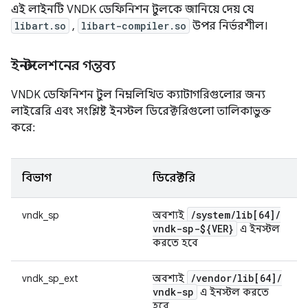
এই লাইনটি VNDK ডেফিনিশন টুলকে জানিয়ে দেয় যে
libart.so
,
libart-compiler.so
উপর নির্ভরশীল।
ইনস্টলেশনের গন্তব্য
VNDK ডেফিনিশন টুল নিম্নলিখিত ক্যাটাগরিগুলোর জন্য
লাইব্রেরি এবং সংশ্লিষ্ট ইনস্টল ডিরেক্টরিগুলো তালিকাভুক্ত
করে:
বিভাগ
ডিরেক্টরি
/
system
/
lib[64]
/
vndk_sp
অবশ্যই
vndk-sp-${VER}
এ ইনস্টল
করতে হবে
/
vendor
/
lib[64]
/
vndk_sp_ext
অবশ্যই
vndk-sp
এ ইনস্টল করতে
হবে