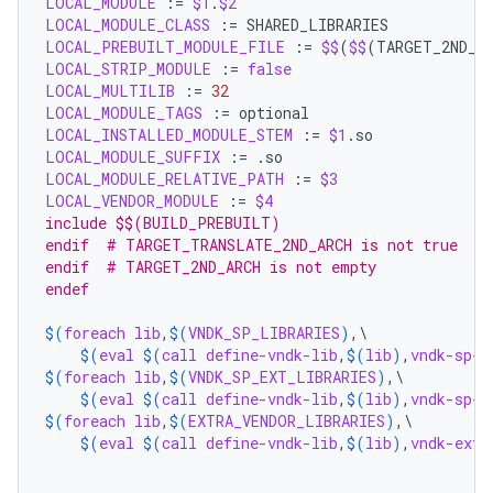
LOCAL_MODULE
:=
$1
.
$2
LOCAL_MODULE_CLASS
:=
LOCAL_PREBUILT_MODULE_FILE
:=
$$
(
$$
(
TARGET_2ND_A
LOCAL_STRIP_MODULE
:=
false
LOCAL_MULTILIB
:=
32
LOCAL_MODULE_TAGS
:=
LOCAL_INSTALLED_MODULE_STEM
:=
$1
LOCAL_MODULE_SUFFIX
:=
LOCAL_MODULE_RELATIVE_PATH
:=
$3
LOCAL_VENDOR_MODULE
:=
$4
include $$(BUILD_PREBUILT)
endif  # TARGET_TRANSLATE_2ND_ARCH is not true
endif  # TARGET_2ND_ARCH is not empty
endef
$(
foreach
lib
,
$(
VNDK_SP_LIBRARIES
)
,\

$(
eval
$(
call
define-vndk-lib
,
$(
lib
)
,
vndk-sp-g
$(
foreach
lib
,
$(
VNDK_SP_EXT_LIBRARIES
)
,\

$(
eval
$(
call
define-vndk-lib
,
$(
lib
)
,
vndk-sp-e
$(
foreach
lib
,
$(
EXTRA_VENDOR_LIBRARIES
)
,\

$(
eval
$(
call
define-vndk-lib
,
$(
lib
)
,
vndk-ext-