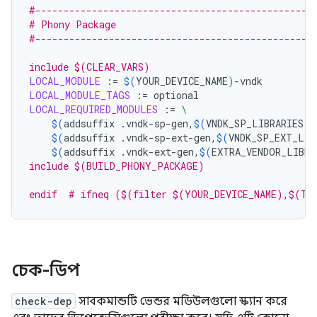
#-------------------------------------------------
# Phony Package
#-------------------------------------------------
include $(CLEAR_VARS)
LOCAL_MODULE
:=
$(
YOUR_DEVICE_NAME
)
LOCAL_MODULE_TAGS
:=
LOCAL_REQUIRED_MODULES
:=
\
$(
addsuffix
.vndk-sp-gen,
$(
VNDK_SP_LIBRARIES
))
$(
addsuffix
.vndk-sp-ext-gen,
$(
VNDK_SP_EXT_LIB
$(
addsuffix
.vndk-ext-gen,
$(
EXTRA_VENDOR_LIBRA
include $(BUILD_PHONY_PACKAGE)
endif  # ifneq ($(filter $(YOUR_DEVICE_NAME),$(TA
চেক-ডিপ
check-dep
সাবকমান্ডটি ভেন্ডর মডিউলগুলো স্ক্যান করে