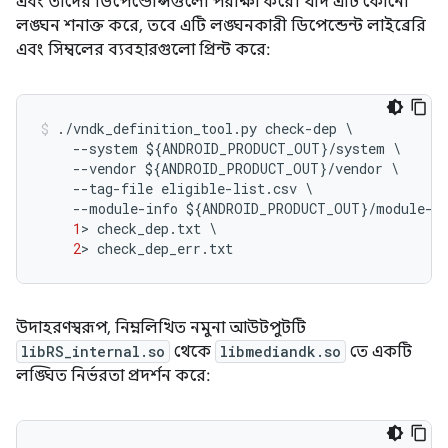
এবং তাদের ডিপেন্ডেন্সিগুলো পরীক্ষা করে। যদি এটি কোনো
লঙ্ঘন শনাক্ত করে, তবে এটি লঙ্ঘনকারী ডিপেন্ডেন্ট লাইব্রেরি
এবং সিম্বলের ব্যবহারগুলো প্রিন্ট করে:
./
vndk_definition_tool
.
py
check
-
dep
\
--
system
$
{
ANDROID_PRODUCT_OUT
}
/
system
--
vendor
$
{
ANDROID_PRODUCT_OUT
}
/
vendor
--
tag
-
file
eligible
-
list
.
csv
--
module
-
info
$
{
ANDROID_PRODUCT_OUT
}
/
module
-
i
1
>
check_dep
.
txt
2
>
check_dep_err
.
txt
উদাহরণস্বরূপ, নিম্নলিখিত নমুনা আউটপুটটি
libRS_internal.so
থেকে
libmediandk.so
তে একটি
লঙ্ঘিত নির্ভরতা প্রদর্শন করে: