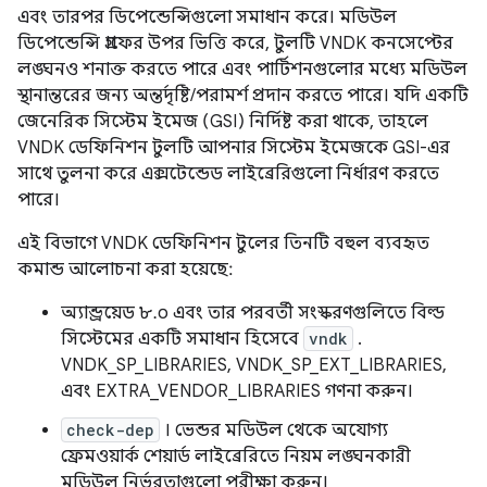
এবং তারপর ডিপেন্ডেন্সিগুলো সমাধান করে। মডিউল
ডিপেন্ডেন্সি গ্রাফের উপর ভিত্তি করে, টুলটি VNDK কনসেপ্টের
লঙ্ঘনও শনাক্ত করতে পারে এবং পার্টিশনগুলোর মধ্যে মডিউল
স্থানান্তরের জন্য অন্তর্দৃষ্টি/পরামর্শ প্রদান করতে পারে। যদি একটি
জেনেরিক সিস্টেম ইমেজ (GSI) নির্দিষ্ট করা থাকে, তাহলে
VNDK ডেফিনিশন টুলটি আপনার সিস্টেম ইমেজকে GSI-এর
সাথে তুলনা করে এক্সটেন্ডেড লাইব্রেরিগুলো নির্ধারণ করতে
পারে।
এই বিভাগে VNDK ডেফিনিশন টুলের তিনটি বহুল ব্যবহৃত
কমান্ড আলোচনা করা হয়েছে:
অ্যান্ড্রয়েড ৮.০ এবং তার পরবর্তী সংস্করণগুলিতে বিল্ড
সিস্টেমের একটি সমাধান হিসেবে
vndk
.
VNDK_SP_LIBRARIES, VNDK_SP_EXT_LIBRARIES,
এবং EXTRA_VENDOR_LIBRARIES গণনা করুন।
check-dep
। ভেন্ডর মডিউল থেকে অযোগ্য
ফ্রেমওয়ার্ক শেয়ার্ড লাইব্রেরিতে নিয়ম লঙ্ঘনকারী
মডিউল নির্ভরতাগুলো পরীক্ষা করুন।