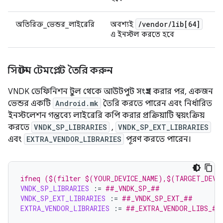
/
vendor
/
lib[64]
অতিরিক্ত_ভেন্ডর_লাইব্রেরি
অবশ্যই
এ ইনস্টল করতে হবে
সিস্টেম টেমপ্লেট তৈরি করুন
VNDK ডেফিনিশন টুল থেকে আউটপুট সংগ্রহ করার পর, একজন
ভেন্ডর একটি
Android.mk
তৈরি করতে পারেন এবং নির্ধারিত
ইনস্টলেশন গন্তব্যে লাইব্রেরি কপি করার প্রক্রিয়াটি স্বয়ংক্রিয়
করতে
VNDK_SP_LIBRARIES
,
VNDK_SP_EXT_LIBRARIES
এবং
EXTRA_VENDOR_LIBRARIES
পূরণ করতে পারেন।
ifneq ($(filter $(YOUR_DEVICE_NAME),$(TARGET_DEVI
VNDK_SP_LIBRARIES
:=
##_VNDK_SP_##
VNDK_SP_EXT_LIBRARIES
:=
##_VNDK_SP_EXT_##
EXTRA_VENDOR_LIBRARIES
:=
##_EXTRA_VENDOR_LIBS_##