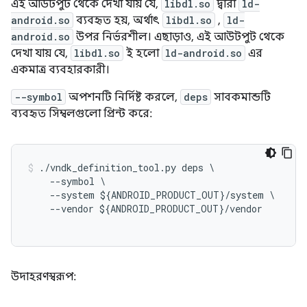
এই আউটপুট থেকে দেখা যায় যে,
libdl.so
দ্বারা
ld-
android.so
ব্যবহৃত হয়, অর্থাৎ
libdl.so
,
ld-
android.so
উপর নির্ভরশীল। এছাড়াও, এই আউটপুট থেকে
দেখা যায় যে,
libdl.so
ই হলো
ld-android.so
এর
একমাত্র ব্যবহারকারী।
--symbol
অপশনটি নির্দিষ্ট করলে,
deps
সাবকমান্ডটি
ব্যবহৃত সিম্বলগুলো প্রিন্ট করে:
./
vndk_definition_tool
.
py
deps
\
--
symbol
--
system
$
{
ANDROID_PRODUCT_OUT
}
/
system
--
vendor
$
{
ANDROID_PRODUCT_OUT
}
/
vendor
উদাহরণস্বরূপ: