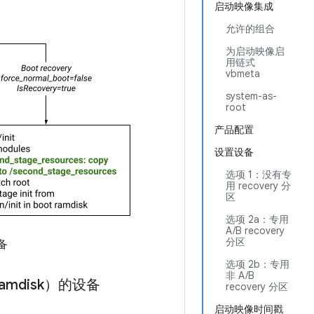
启动映像集成
允许的组合
为启动映像启
用链式
vbmeta
system-as-
root
产品配置
设置设备
选项 1：没有专
用 recovery 分
区
选项 2a：专用
A/B recovery
分区
备
选项 2b：专用
非 A/B
ramdisk）的设备
recovery 分区
启动映像时间戳