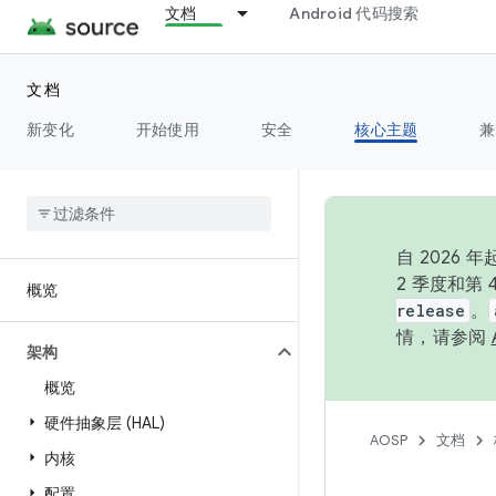
文档
Android 代码搜索
文档
新变化
开始使用
安全
核心主题
兼
自 202
2 季度和第
概览
release
。
情，请参阅
架构
概览
硬件抽象层 (HAL)
AOSP
文档
内核
配置