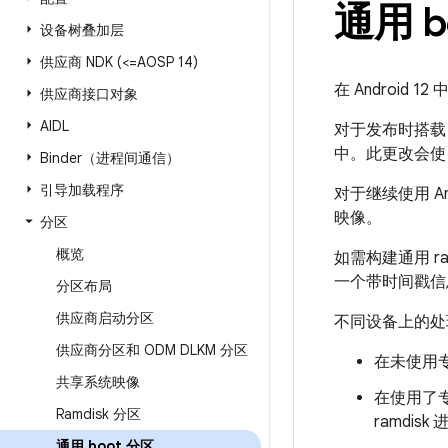
通用 b
设备树叠加层
供应商 NDK (<=AOSP 14)
在 Android 1
供应商接口对象
AIDL
对于发布时搭载 An
中。此更改会
Binder（进程间通信）
引导加载程序
对于继续使用 An
映像。
分区
概览
如需构建通用 ra
一个带时间戳信
分区布局
供应商启动分区
不同设备上的处
供应商分区和 ODM DLKM 分区
在未使用
共享系统映像
在使用了
Ramdisk 分区
ramdis
通用 boot 分区