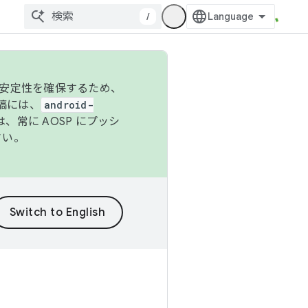
/
の安定性を確保するため、
投稿には、
android-
、常に AOSP にプッシ
さい。