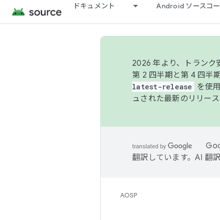
ドキュメント
Android ソース
2026 年より、トラ
第 2 四半期と第 4 四
latest-release
を使用
ュされた最新のリリース
Go
翻訳しています。AI 
AOSP