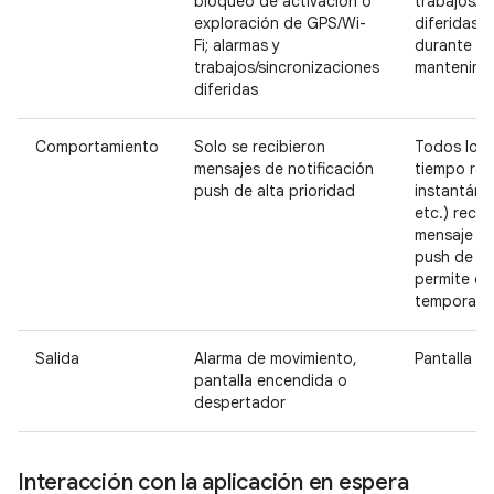
bloqueo de activación o
trabajos/s
exploración de GPS/Wi-
diferidas 
Fi; alarmas y
durante la
trabajos/sincronizaciones
mantenimi
diferidas
Comportamiento
Solo se recibieron
Todos los 
mensajes de notificación
tiempo rea
push de alta prioridad
instantáne
etc.) recibi
mensaje de
push de al
permite el
temporal a
Salida
Alarma de movimiento,
Pantalla en
pantalla encendida o
despertador
Interacción con la aplicación en espera