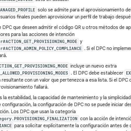
ANAGED_PROFILE
solo se admite para el aprovisionamiento del
 usuarios finales pueden aprovisionar un perfil de trabajo desp
e DPC que deseen admitir el código QR u otros métodos de a
ores para las acciones de intención
er#ACTION_GET_PROVISIONING_MODE
y
r#ACTION_ADMIN_POLICY_COMPLIANCE
. Si el DPC no impleme
ará.
CTION_GET_PROVISIONING_MODE
incluye un nuevo extra
_ALLOWED_PROVISIONING_MODES
. El DPC debe establecer
E
n resultante con un valor que pertenezca a esa lista. Si el DPC
provisionamiento fallará.
la estabilidad, la capacidad de mantenimiento y la simplicidad 
 configuración, la configuración de DPC no se puede iniciar des
ción. Los DPC que usan la categoría
egory.PROVISIONING_FINALIZATION
con la acción de intenci
IANCE
para solicitar explícitamente la configuración antes de q