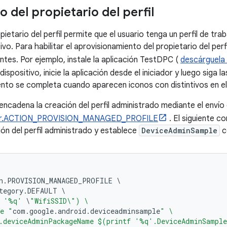
 del propietario del perfil
ietario del perfil permite que el usuario tenga un perfil de trab
tivo. Para habilitar el aprovisionamiento del propietario del perf
ntes. Por ejemplo, instale la aplicación TestDPC (
descárguela
 dispositivo, inicie la aplicación desde el iniciador y luego siga l
ento se completa cuando aparecen iconos con distintivos en el c
cadena la creación del perfil administrado mediante el envío 
ger.ACTION_PROVISION_MANAGED_PROFILE
. El siguiente c
ón del perfil administrado y establece
DeviceAdminSample
co
n
.
PROVISION_MANAGED_PROFILE 
\
tegory
.
DEFAULT 
\
 
'%q'
\
"WifiSSID\") \
ge "
com
.
google
.
android
.
deviceadminsample
" \
a.deviceAdminPackageName $(printf '%q'.DeviceAdminSample