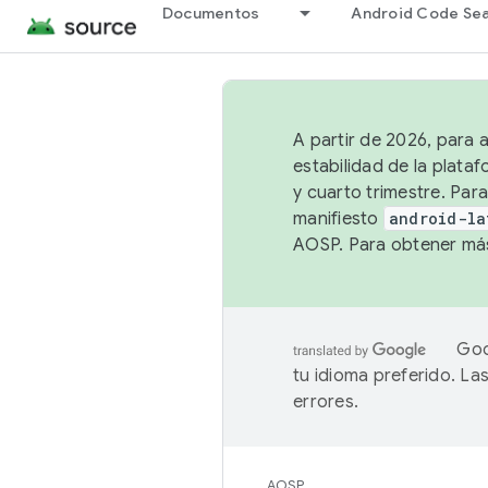
Documentos
Android Code Se
A partir de 2026, para 
estabilidad de la plata
y cuarto trimestre. Para
manifiesto
android-la
AOSP. Para obtener más
Goo
tu idioma preferido. L
errores.
AOSP