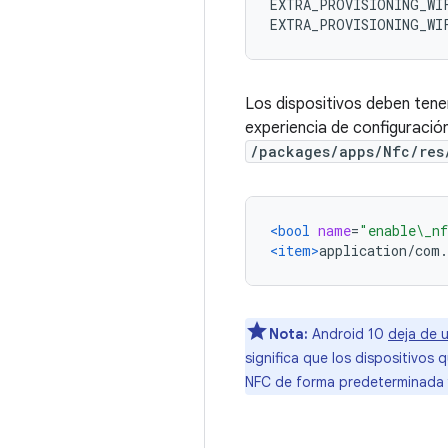
EXTRA_PROVISIONING_WI
EXTRA_PROVISIONING_WI
Los dispositivos deben tene
experiencia de configuració
/packages/apps/Nfc/res
<bool
name
=
"enable\_nf
<item>
application/com.
Nota:
Android 10
deja de 
significa que los dispositivos
NFC de forma predeterminada 