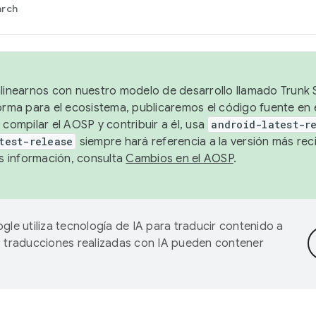
arch
alinearnos con nuestro modelo de desarrollo llamado Trunk S
forma para el ecosistema, publicaremos el código fuente en
 compilar el AOSP y contribuir a él, usa
android-latest-r
test-release
siempre hará referencia a la versión más reci
 información, consulta
Cambios en el AOSP
.
gle utiliza tecnología de IA para traducir contenido a
as traducciones realizadas con IA pueden contener