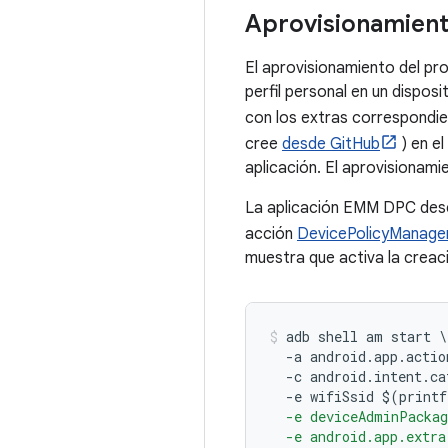
Aprovisionamiento
El aprovisionamiento del prop
perfil personal en un disposi
con los extras correspondie
cree
desde GitHub
) en el
aplicación. El aprovisionami
La aplicación EMM DPC desen
acción
DevicePolicyMana
muestra que activa la creaci
adb shell am start 
\
-
a android
.
app
.
actio
-
c android
.
intent
.
ca
-
e wifiSsid $
(
printf
  -e deviceAdminPacka
  -e android.app.extr