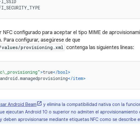
FI_SSID
FI_SECURITY_TYPE
r NFC configurado para aceptar el tipo MIME de aprovisionami
n. Para configurar, asegúrese de que
/values/provisioning.xml
contenga las siguientes líneas:
c\_provisioning"
>
true
</bool>
android.managedprovisioning
</item>
usar Android Beam
y elimina la compatibilidad nativa con la funci
 que ejecutan Android 10 o superior no admiten el aprovisionamiento 
y deben aprovisionarse mediante etiquetas NFC como se describe 