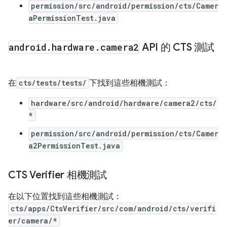
permission/src/android/permission/cts/Camer
aPermissionTest.java
android
.
hardware
.
camera2
API 的 CTS 測試
在
cts/tests/tests/
下找到這些相機測試：
hardware/src/android/hardware/camera2/cts/
*
permission/src/android/permission/cts/Camer
a2PermissionTest.java
CTS Verifier 相機測試
在以下位置找到這些相機測試：
cts/apps/CtsVerifier/src/com/android/cts/verifi
er/camera/*