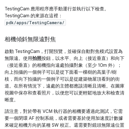
TestingCam 應用程序應手動運行並執行以下檢查。
TestingCam 的來源在這裡：
pdk/apps/TestingCamera/
相機傾斜無限遠對焦
啟動 TestingCam，打開預覽，並確保自動對焦模式設置為
無限遠。使用
拍照
按鈕，以水平、向上（接近垂直）和向下
（接近垂直）的相機指向遠處拍攝對象（至少 10m 外）；
向上拍攝的一個例子可以是從下面看一棵樹的高葉子/樹
枝，而向下拍攝的一個例子可以是從建築物屋頂看到的街
道。在所有情況下，遠處的主體都應該清晰且清晰。在圖庫
視圖中保存和查看照片，以便您可以更輕鬆地放大和檢查清
晰度。
請注意，對於帶有 VCM 執行器的相機要通過此測試，它需
要一個閉環 AF 控制系統，或者需要基於使用加速度計數據
來確定相機方向的某種 SW 校正。還需要對鏡頭無限遠位置