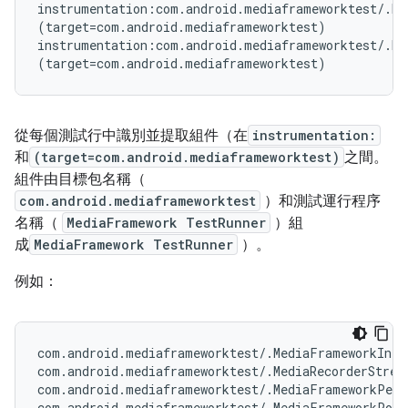
instrumentation:com.android.mediaframeworktest/.Me
(target=com.android.mediaframeworktest)

instrumentation:com.android.mediaframeworktest/.Me
從每個測試行中識別並提取組件（在
instrumentation:
和
(target=com.android.mediaframeworktest)
之間。
組件由目標包名稱（
com.android.mediaframeworktest
）和測試運行程序
名稱（
MediaFramework TestRunner
）組
成
MediaFramework TestRunner
）。
例如：
com.android.mediaframeworktest/.MediaFrameworkInteg
com.android.mediaframeworktest/.MediaRecorderStress
com.android.mediaframeworktest/.MediaFrameworkPerf