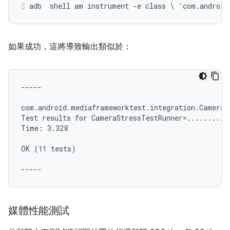
adb  shell am instrument -e class \ 'com.android
如果成功，這將導致輸出類似於：
-----

com.android.mediaframeworktest.integration.CameraBi
Test results for CameraStressTestRunner=...........
Time: 3.328

OK (11 tests)

媒體性能測試