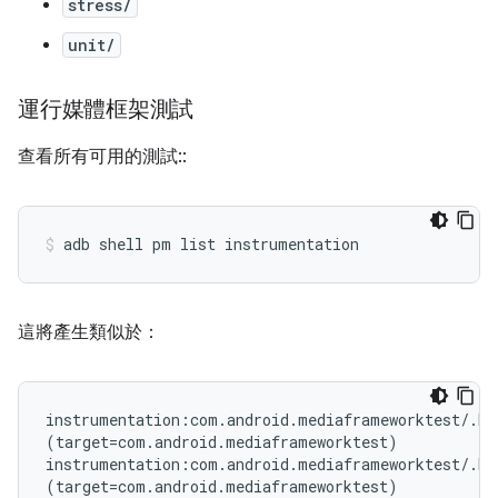
stress/
unit/
運行媒體框架測試
查看所有可用的測試::
這將產生類似於：
instrumentation:com.android.mediaframeworktest/.Me
(target=com.android.mediaframeworktest)

instrumentation:com.android.mediaframeworktest/.Med
(target=com.android.mediaframeworktest)
