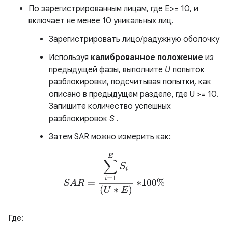
По зарегистрированным лицам, где E>= 10, и
включает не менее 10 уникальных лиц.
Зарегистрировать лицо/радужную оболочку
Используя
калиброванное положение
из
предыдущей фазы, выполните
U
попыток
разблокировки, подсчитывая попытки, как
описано в предыдущем разделе, где U >= 10.
Запишите количество успешных
разблокировок
S
.
Затем SAR можно измерить как:
S
A
R
=
∑
i
=
1
E
S
i
(
U
∗
E
)
∗
100
%
Где: