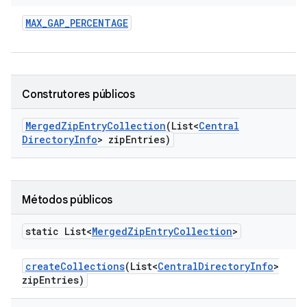
MAX
_
GAP
_
PERCENTAGE
Construtores públicos
Merged
Zip
Entry
Collection
(List<
Central
Directory
Info
> zip
Entries)
Métodos públicos
static List<
Merged
Zip
Entry
Collection
>
create
Collections
(List<
Central
Directory
Info
>
zip
Entries)