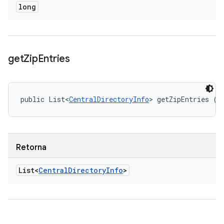
long
get
Zip
Entries
public List<
CentralDirectoryInfo
> getZipEntries ()
Retorna
List<
Central
Directory
Info
>