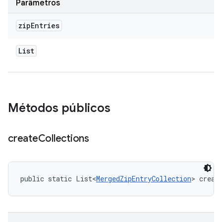
Parâmetros
zip
Entries
List
Métodos públicos
create
Collections
public static List<
MergedZipEntryCollection
> creat