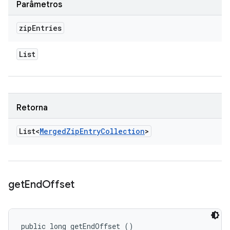
Parâmetros
zip
Entries
List
Retorna
List<
Merged
Zip
Entry
Collection
>
get
End
Offset
public long getEndOffset ()