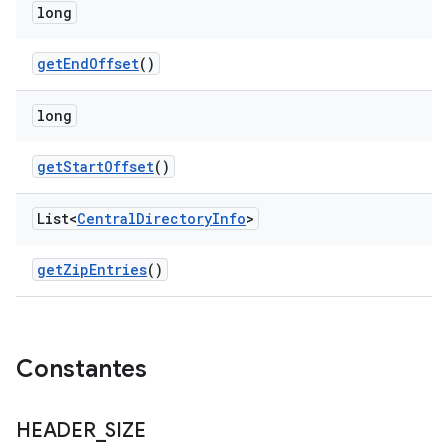
long
get
End
Offset
()
long
get
Start
Offset
()
List<
Central
Directory
Info
>
get
Zip
Entries
()
Constantes
HEADER
_
SIZE