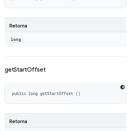
Retorna
long
get
Start
Offset
public long getStartOffset ()
Retorna