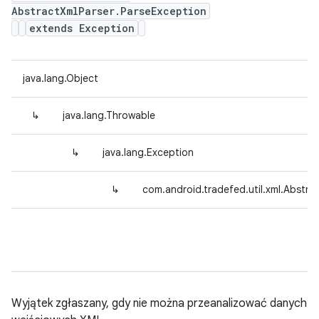
AbstractXmlParser.ParseException
extends Exception
java.lang.Object
↳
java.lang.Throwable
↳
java.lang.Exception
↳
com.android.tradefed.util.xml.Abstra
Wyjątek zgłaszany, gdy nie można przeanalizować danych