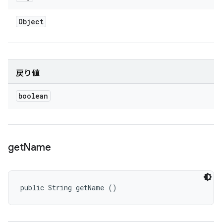
Object
戻り値
boolean
get
Name
public String getName ()