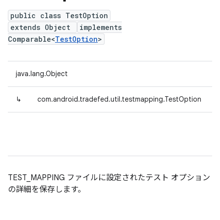
public class TestOption
extends Object
implements
Comparable<
TestOption
>
java.lang.Object
↳
com.android.tradefed.util.testmapping.TestOption
TEST_MAPPING ファイルに設定されたテスト オプション
の詳細を保存します。