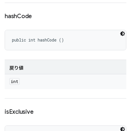
hash
Code
public int hashCode ()
戻り値
int
is
Exclusive