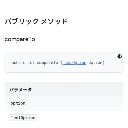
パブリック メソッド
compare
To
public int compareTo (
TestOption
 option)
パラメータ
option
Test
Option