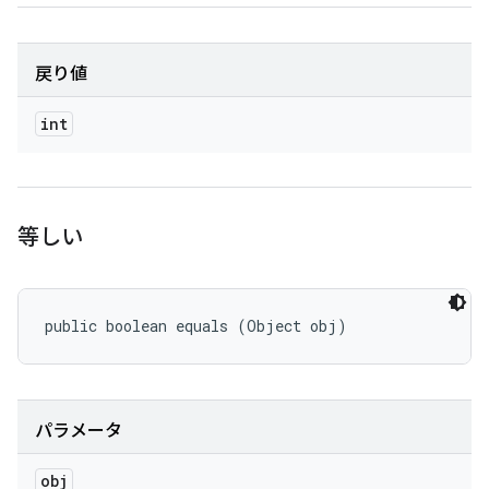
戻り値
int
等しい
public boolean equals (Object obj)
パラメータ
obj