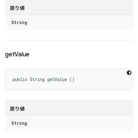
戻り値
String
get
Value
public String getValue ()
戻り値
String