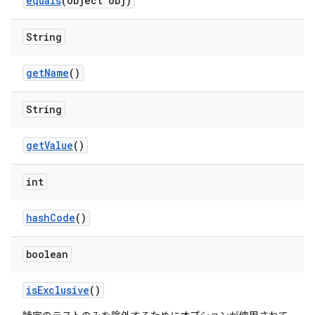
equals
(Object obj)
String
get
Name
()
String
get
Value
()
int
hash
Code
()
boolean
is
Exclusive
()