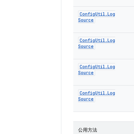
Config
Util
.
Log
Source
Config
Util
.
Log
Source
Config
Util
.
Log
Source
Config
Util
.
Log
Source
公用方法