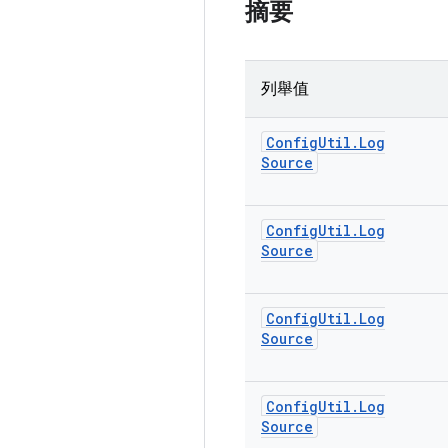
摘要
列舉值
Config
Util
.
Log
Source
Config
Util
.
Log
Source
Config
Util
.
Log
Source
Config
Util
.
Log
Source