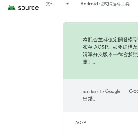
文件
Android 程式碼搜尋工具
為配合主幹穩定開發模型，
布至 AOSP。如要建構及
清單分支版本一律會參照推
更
」。
Go
出錯。
AOSP