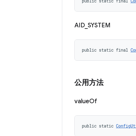
public static final 
Co
AID
_
SYSTEM
public static final 
Co
公用方法
value
Of
public static 
ConfigUt