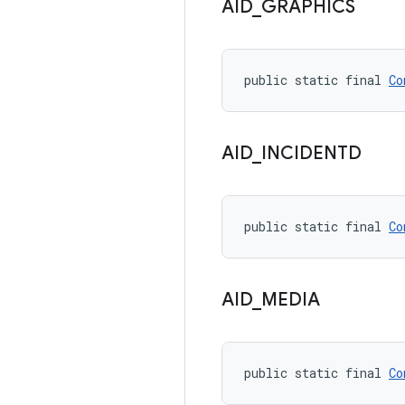
AID
_
GRAPHICS
public static final 
Co
AID
_
INCIDENTD
public static final 
Co
AID
_
MEDIA
public static final 
Co