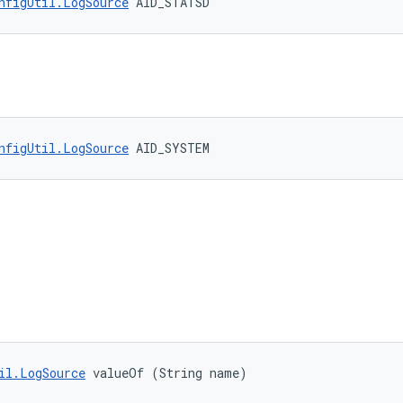
nfigUtil.LogSource
 AID_STATSD
nfigUtil.LogSource
 AID_SYSTEM
il.LogSource
 valueOf (String name)