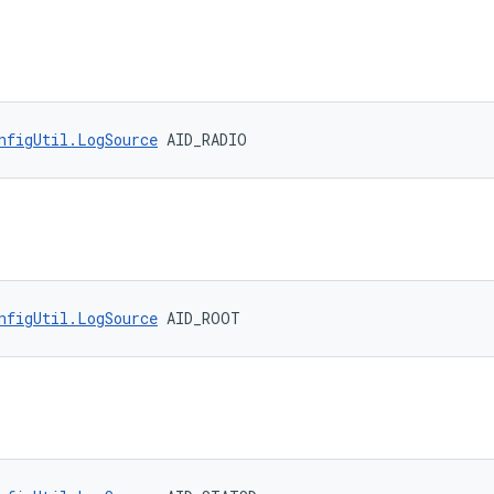
nfigUtil.LogSource
 AID_RADIO
nfigUtil.LogSource
 AID_ROOT