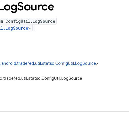
Log
Source
um ConfigUtil.LogSource
il.LogSource
>
.android.tradefed.util.statsd.ConfigUtil.LogSource
>
.tradefed.util.statsd.ConfigUtil.LogSource