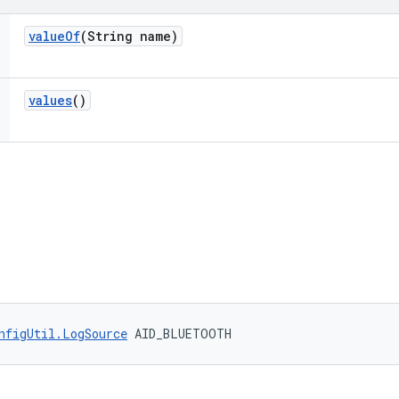
value
Of
(String name)
values
()
nfigUtil.LogSource
 AID_BLUETOOTH