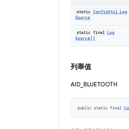
static
Config
Util
.
Log
Source
static final
Log
Source[]
列舉值
AID
_
BLUETOOTH
public static final 
Co