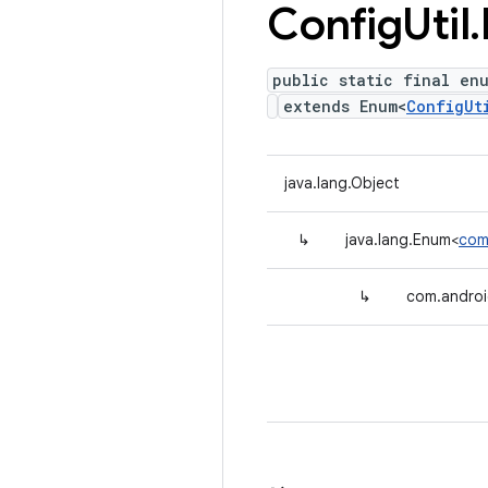
Config
Util
.
public static final en
extends Enum<
ConfigUt
java.lang.Object
↳
java.lang.Enum<
com
↳
com.android