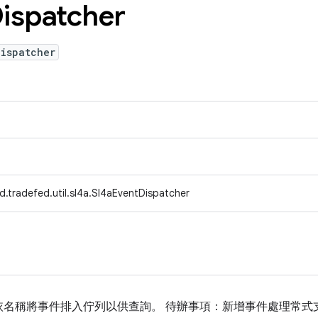
ispatcher
Dispatcher
d.tradefed.util.sl4a.Sl4aEventDispatcher
依名稱將事件排入佇列以供查詢。 待辦事項：新增事件處理常式