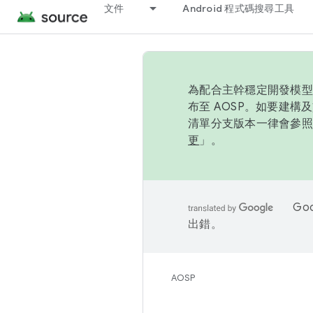
文件
Android 程式碼搜尋工具
為配合主幹穩定開發模型，
布至 AOSP。如要建構及
清單分支版本一律會參照推
更
」。
Go
出錯。
AOSP