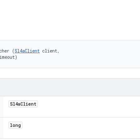
cher (
Sl4aClient
 client, 

imeout)
Sl4a
Client
long