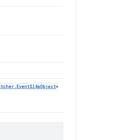
atcher
.
Event
Sl4a
Object
>