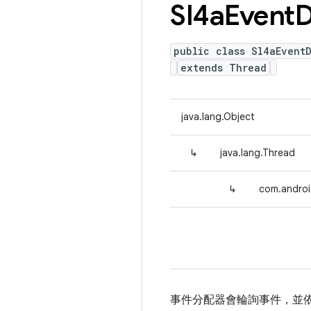
Sl4a
Event
D
public class Sl4aEvent
extends Thread
java.lang.Object
↳
java.lang.Thread
↳
com.androi
事件分配器會輪詢事件，並