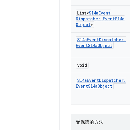
List<
Sl4a
Event
Dispatcher
.
Event
Sl4a
Object
>
Sl4a
Event
Dispatcher
.
Event
Sl4a
Object
void
Sl4a
Event
Dispatcher
.
Event
Sl4a
Object
受保護的方法