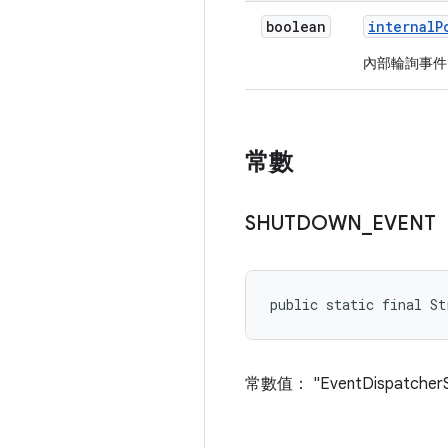
boolean
internal
P
內部輪詢事件
常數
SHUTDOWN
_
EVENT
public static final St
常數值： "EventDispatcher