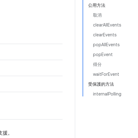
公用方法
取消
clearAllEvents
clearEvents
popAllEvents
popEvent
得分
waitForEvent
受保護的方法
internalPolling
支援。