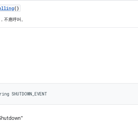
olling
()
，不應呼叫。
ring SHUTDOWN_EVENT
Shutdown"