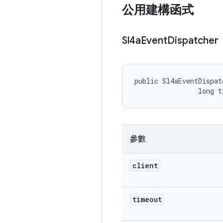
公用建構函式
Sl4a
Event
Dispatcher
public Sl4aEventDispat
                long t
參數
client
timeout