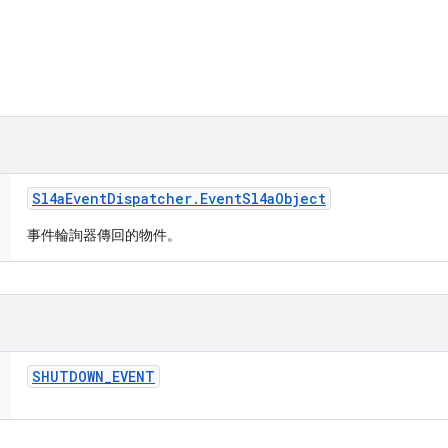
Sl4a
Event
Dispatcher
.
Event
Sl4a
Object
事件輪詢器傳回的物件。
SHUTDOWN
_
EVENT