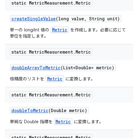
static Metric
Measurement
.
Metric
create
Single
Value
(long value
,
String unit)
Metric
単一の long/int 値の
を作成します。必要に応じて
単位を指定します。
static Metric
Measurement
.
Metric
double
Array
To
Metric
(List<Double> metric)
Metric
倍精度のリストを
に変換します。
static Metric
Measurement
.
Metric
double
To
Metric
(Double metric)
Metric
単純な Double 指標を
に変換します。
static Metric
Measurement
.
Metric