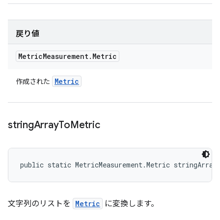
戻り値
Metric
Measurement
.
Metric
Metric
作成された
string
Array
To
Metric
public static MetricMeasurement.Metric stringArray
文字列のリストを
Metric
に変換します。