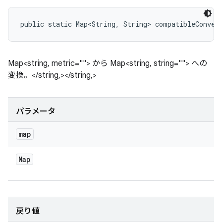
public static Map<String, String> compatibleConver
Map<string, metric=""> から Map<string, string=""> への
変換。</string,></string,>
パラメータ
map
Map
戻り値