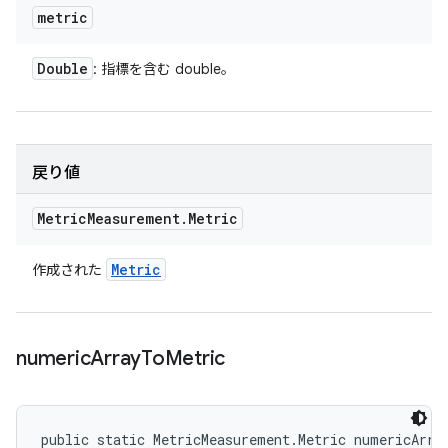
metric
Double
: 指標を含む double。
戻り値
Metric
Measurement
.
Metric
Metric
作成された
numeric
Array
To
Metric
public static MetricMeasurement.Metric numericArra