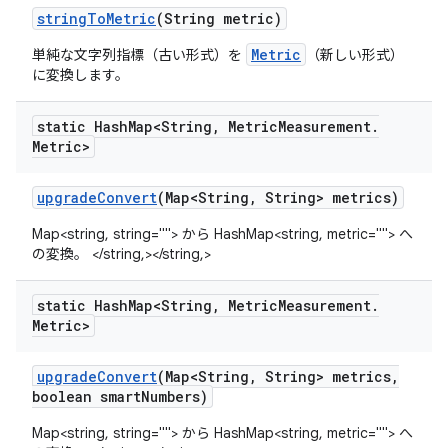
string
To
Metric
(String metric)
Metric
単純な文字列指標（古い形式）を
（新しい形式）
に変換します。
static Hash
Map<String
,
Metric
Measurement
.
Metric>
upgrade
Convert
(Map<String
,
String> metrics)
Map<string, string=""> から HashMap<string, metric=""> へ
の変換。 </string,></string,>
static Hash
Map<String
,
Metric
Measurement
.
Metric>
upgrade
Convert
(Map<String
,
String> metrics
,
boolean smart
Numbers)
Map<string, string=""> から HashMap<string, metric=""> へ