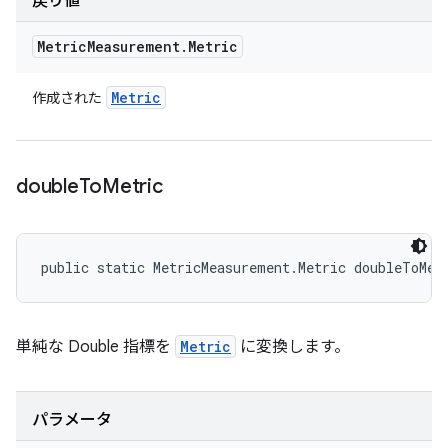
戻り値
Metric
Measurement
.
Metric
Metric
作成された
double
To
Metric
public static MetricMeasurement.Metric doubleToMet
単純な Double 指標を
Metric
に変換します。
パラメータ