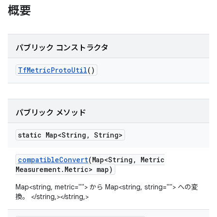
概要
パブリック コンストラクタ
Tf
Metric
Proto
Util
()
パブリック メソッド
static Map<String
,
String>
compatible
Convert
(Map<String
,
Metric
Measurement
.
Metric> map)
Map<string, metric=""> から Map<string, string=""> への変
換。 </string,></string,>