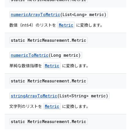
numeric
Array
To
Metric
(List<Long> metric)
Metric
数値（int64）のリストを
に変換します。
static Metric
Measurement
.
Metric
numeric
To
Metric
(Long metric)
Metric
単純な数値指標を
に変換します。
static Metric
Measurement
.
Metric
string
Array
To
Metric
(List<String> metric)
Metric
文字列のリストを
に変換します。
static Metric
Measurement
.
Metric