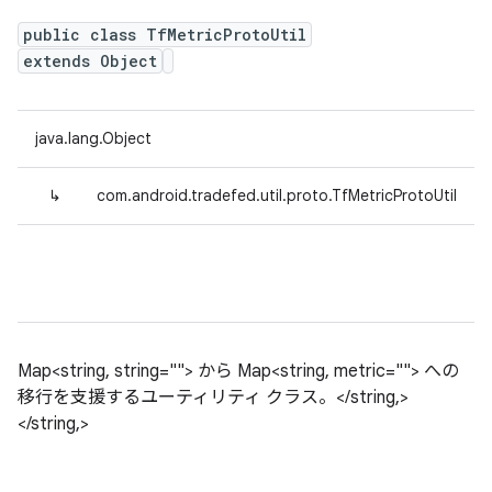
public class TfMetricProtoUtil
extends Object
java.lang.Object
↳
com.android.tradefed.util.proto.TfMetricProtoUtil
Map<string, string=""> から Map<string, metric=""> への
移行を支援するユーティリティ クラス。</string,>
</string,>