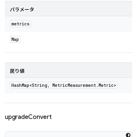
パラメータ
metrics
Map
戻り値
Hash
Map<String
,
Metric
Measurement
.
Metric>
upgrade
Convert