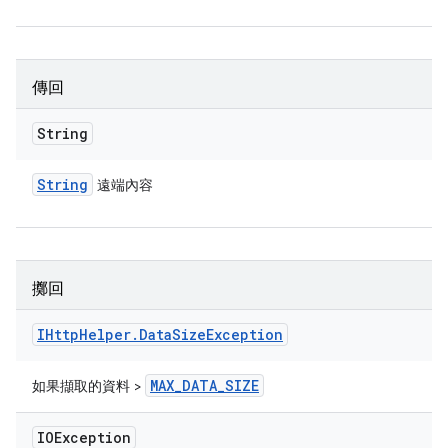
傳回
String
String
遠端內容
擲回
IHttp
Helper
.
Data
Size
Exception
MAX
_
DATA
_
SIZE
如果擷取的資料 >
IOException