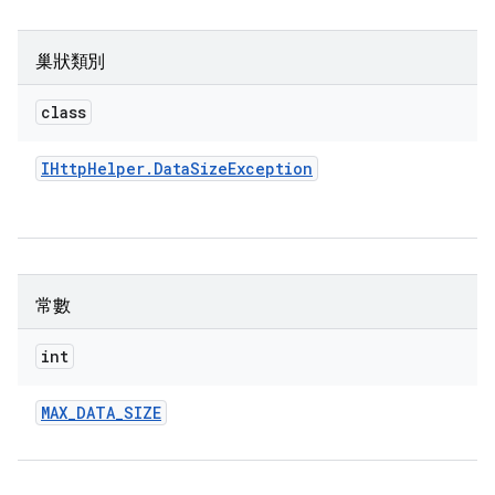
巢狀類別
class
IHttp
Helper
.
Data
Size
Exception
常數
int
MAX
_
DATA
_
SIZE