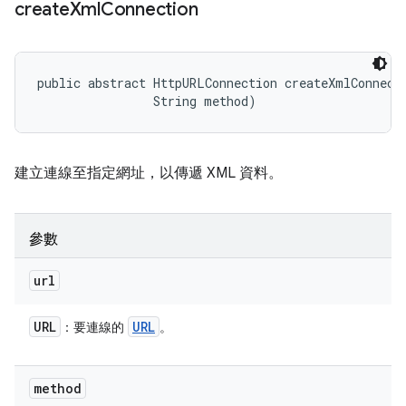
create
Xml
Connection
public abstract HttpURLConnection createXmlConnecti
                String method)
建立連線至指定網址，以傳遞 XML 資料。
參數
url
URL
URL
：要連線的
。
method