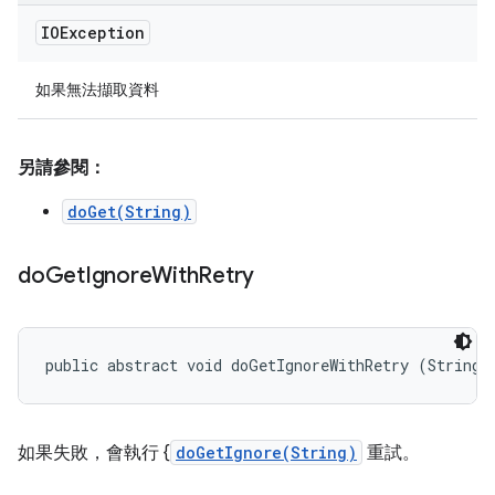
IOException
如果無法擷取資料
另請參閱：
doGet(String)
do
Get
Ignore
With
Retry
public abstract void doGetIgnoreWithRetry (String 
如果失敗，會執行 {
doGetIgnore(String)
重試。