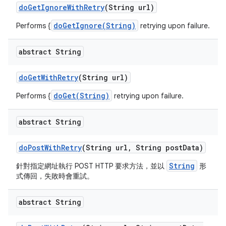
do
Get
Ignore
With
Retry
(String url)
doGetIgnore(String)
Performs {
retrying upon failure.
abstract String
do
Get
With
Retry
(String url)
doGet(String)
Performs {
retrying upon failure.
abstract String
do
Post
With
Retry
(String url
,
String post
Data)
String
針對指定網址執行 POST HTTP 要求方法，並以
形
式傳回，失敗時會重試。
abstract String