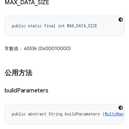
MAX
_
DATA
_
SIZE
public static final int MAX_DATA_SIZE
常數值： 65536 (0x00010000)
公用方法
build
Parameters
public abstract String buildParameters (
MultiMap
<S