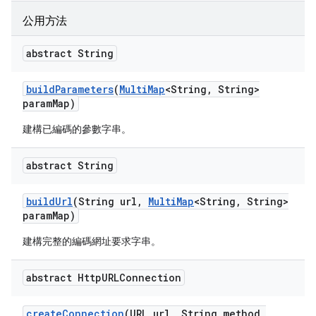
公用方法
abstract String
build
Parameters
(
Multi
Map
<String
,
String>
param
Map)
建構已編碼的參數字串。
abstract String
build
Url
(String url
,
Multi
Map
<String
,
String>
param
Map)
建構完整的編碼網址要求字串。
abstract Http
URLConnection
create
Connection
(URL url
,
String method
,