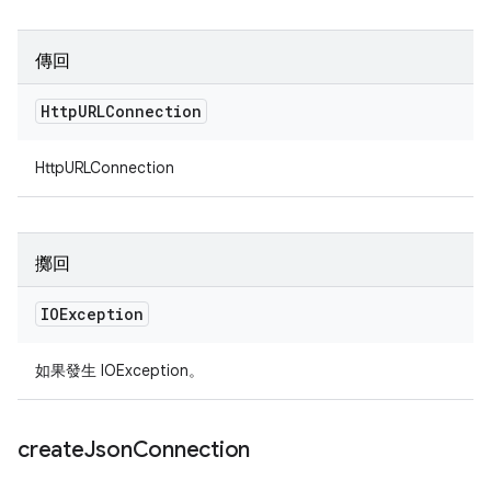
傳回
Http
URLConnection
HttpURLConnection
擲回
IOException
如果發生 IOException。
create
Json
Connection