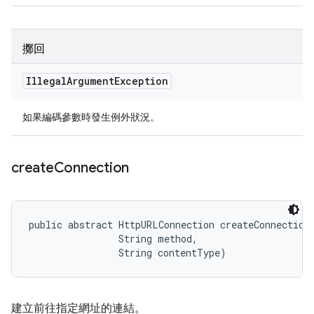
擲回
Illegal
Argument
Exception
如果編碼參數時發生例外狀況。
create
Connection
public abstract HttpURLConnection createConnection 
                String method, 

                String contentType)
建立前往指定網址的連結。