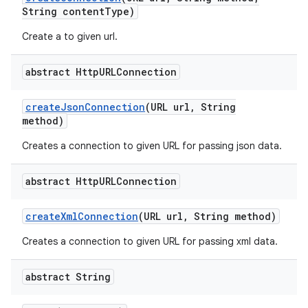
String content
Type)
Create a to given url.
abstract Http
URLConnection
create
Json
Connection
(URL url
,
String
method)
Creates a connection to given URL for passing json data.
abstract Http
URLConnection
create
Xml
Connection
(URL url
,
String method)
Creates a connection to given URL for passing xml data.
abstract String