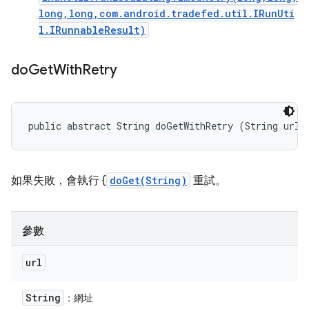
long,long,com.android.tradefed.util.IRunUti
l.IRunnableResult)
do
Get
With
Retry
public abstract String doGetWithRetry (String url)
如果失敗，會執行 {
doGet(String)
重試。
參數
url
String
：網址