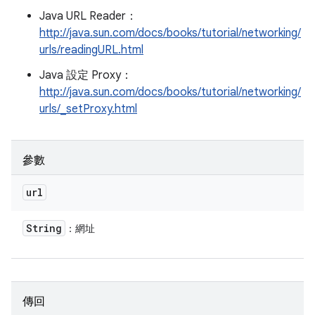
Java URL Reader：
http://java.sun.com/docs/books/tutorial/networking/
urls/readingURL.html
Java 設定 Proxy：
http://java.sun.com/docs/books/tutorial/networking/
urls/_setProxy.html
參數
url
String
：網址
傳回