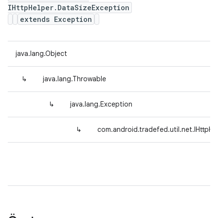
IHttpHelper.DataSizeException
extends Exception
java.lang.Object
↳
java.lang.Throwable
↳
java.lang.Exception
↳
com.android.tradefed.util.net.IHttpH