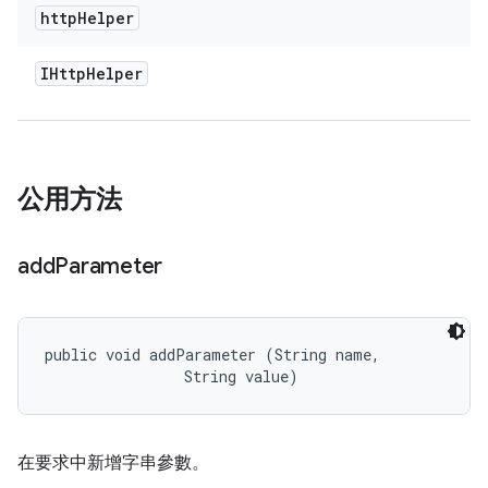
http
Helper
IHttp
Helper
公用方法
add
Parameter
public void addParameter (String name, 

                String value)
在要求中新增字串參數。