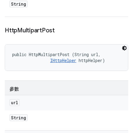
String
Http
Multipart
Post
public HttpMultipartPost (String url, 

IHttpHelper
 httpHelper)
參數
url
String