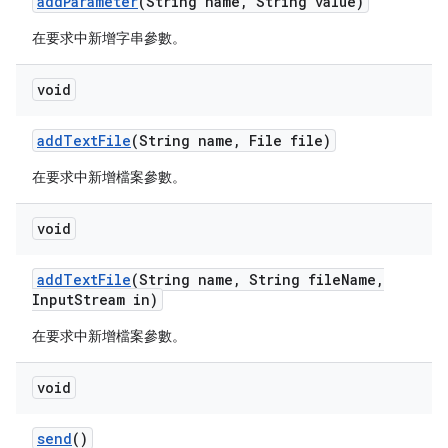
add
Parameter
(String name
,
String value)
在要求中新增字串參數。
void
add
Text
File
(String name
,
File file)
在要求中新增檔案參數。
void
add
Text
File
(String name
,
String file
Name
,
Input
Stream in)
在要求中新增檔案參數。
void
send
()