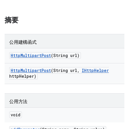
摘要
公用建構函式
Http
Multipart
Post
(String url)
Http
Multipart
Post
(String url
,
IHttp
Helper
http
Helper)
公用方法
void