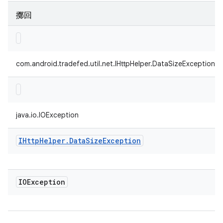
擲回
com.android.tradefed.util.net.IHttpHelper.DataSizeException
java.io.IOException
IHttp
Helper
.
Data
Size
Exception
IOException