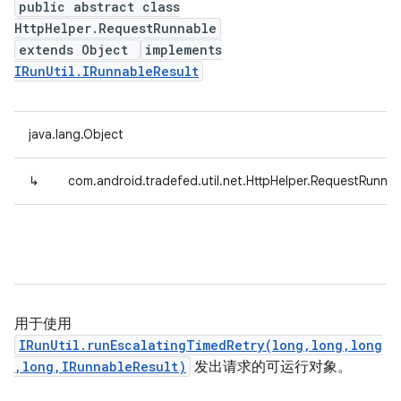
public abstract class
HttpHelper.RequestRunnable
extends Object
implements
IRunUtil.IRunnableResult
java.lang.Object
↳
com.android.tradefed.util.net.HttpHelper.RequestRunnab
用于使用
IRunUtil.runEscalatingTimedRetry(long,long,long
,long,IRunnableResult)
发出请求的可运行对象。