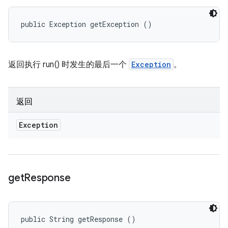
public Exception getException ()
返回执行 run() 时发生的最后一个
Exception
。
返回
Exception
get
Response
public String getResponse ()