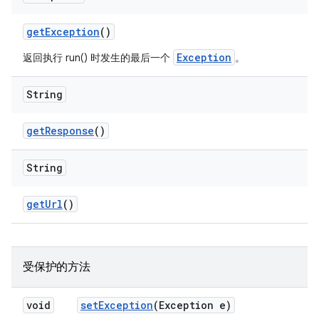
get
Exception
()
Exception
返回执行 run() 时发生的最后一个
。
String
get
Response
()
String
get
Url
()
受保护的方法
void
set
Exception
(Exception e)