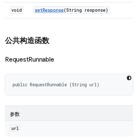
void
set
Response
(String response)
公共构造函数
Request
Runnable
public RequestRunnable (String url)
参数
url