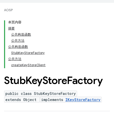
AOSP
本页内容
摘要
公共构造函数
公共方法
公共构造函数
StubKeyStoreFactory
公共方法
createKeyStoreClient
Stub
Key
Store
Factory
public class StubKeyStoreFactory
extends Object
implements
IKeyStoreFactory