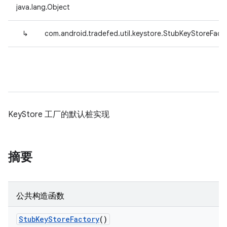
java.lang.Object
↳
com.android.tradefed.util.keystore.StubKeyStoreFact
KeyStore 工厂的默认桩实现
摘要
公共构造函数
Stub
Key
Store
Factory
()