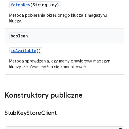
fetch
Key
(String key)
Metoda pobierania określonego klucza z magazynu
kluczy.
boolean
is
Available
()
Metoda sprawdzania, czy mamy prawidłowy magazyn
kluczy, z którym można się komunikować.
Konstruktory publiczne
Stub
Key
Store
Client