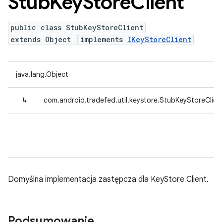
Stub
Key
Store
Client
public class StubKeyStoreClient
extends Object
implements
IKeyStoreClient
java.lang.Object
↳
com.android.tradefed.util.keystore.StubKeyStoreClien
Domyślna implementacja zastępcza dla KeyStore Client.
Podsumowanie