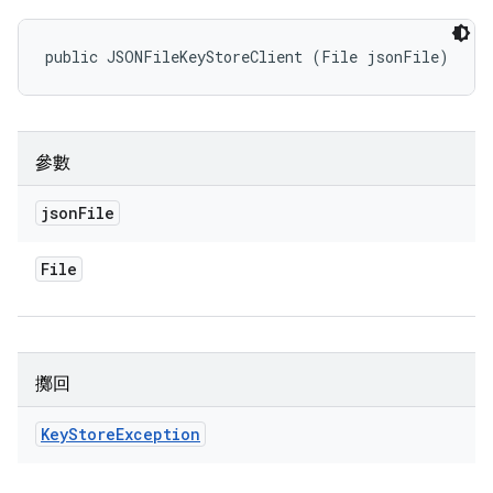
public JSONFileKeyStoreClient (File jsonFile)
參數
json
File
File
擲回
Key
Store
Exception