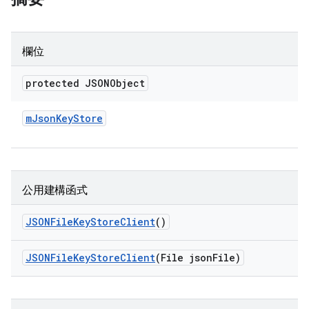
欄位
protected JSONObject
m
Json
Key
Store
公用建構函式
JSONFile
Key
Store
Client
()
JSONFile
Key
Store
Client
(File json
File)