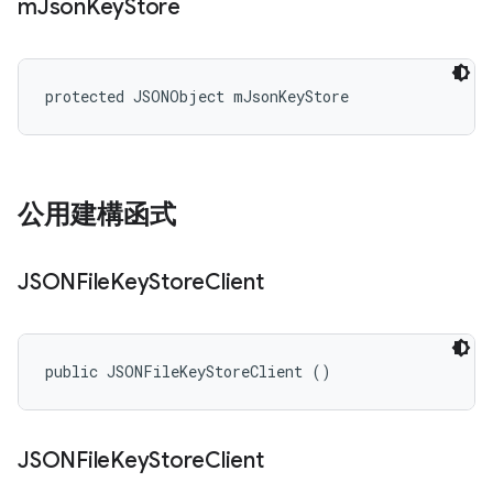
m
Json
Key
Store
protected JSONObject mJsonKeyStore
公用建構函式
JSONFile
Key
Store
Client
public JSONFileKeyStoreClient ()
JSONFile
Key
Store
Client