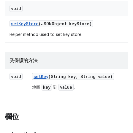
void
set
Key
Store
(JSONObject key
Store)
Helper method used to set key store.
受保護的方法
void
set
Key
(String key
,
String value)
key
value
地圖
到
。
欄位