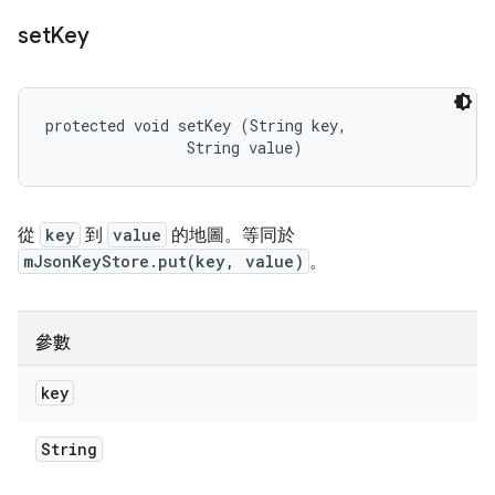
set
Key
protected void setKey (String key, 

                String value)
從
key
到
value
的地圖。等同於
mJsonKeyStore.put(key, value)
。
參數
key
String