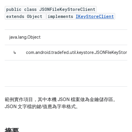
public class JSONFileKeyStoreClient
extends Object
implements
IKeyStoreClient
java.lang.Object
↳
com.android.tradefed.util.keystore.JSONFileKeyStoreC
範例實作項目，其中本機 JSON 檔案做為金鑰儲存區。
JSON 文字檔的鍵/值應為字串格式。
摘要