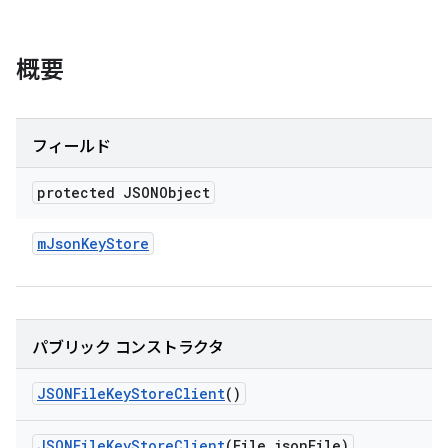
概要
フィールド
protected JSONObject
m
Json
Key
Store
パブリック コンストラクタ
JSONFile
Key
Store
Client
()
JSONFile
Key
Store
Client
(File json
File)