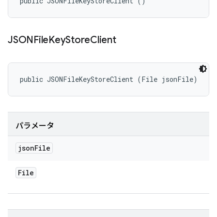
public JSONFileKeyStoreClient ()
JSONFile
Key
Store
Client
public JSONFileKeyStoreClient (File jsonFile)
パラメータ
json
File
File